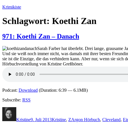
Zum
Krimikiste
Inhalt
springen
Schlagwort:
Koethi Zan
971: Koethi Zan – Danach
Sarah Farber hat überlebt. Drei lange, grausame Ja
Und sie weiß noch immer nicht, was damals mit ihrer besten Freundin 
sie ist die Einzige, die das verhindern kann. Aber nur, wenn sie sich 
Hörbuchvorstellung von Kristine Greßhöner.
Podcast:
Download
(Duration: 6:39 — 6.1MB)
Subscribe:
RSS
Autor
Veröffentlicht
Kategorien
Schlagwörter
am
Kristine
9. Juli 2013
Kristine
,
Z
Argon Hörbuch
,
Cleveland
,
Ei