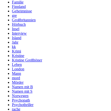
Familie
Finnland
Geheimnisse
gre
Großbritannien
Hörbuch
Insel
Interview
Island
Jahr
kk
Krimi
Kristine
Kristine Greßhöner
Leben
London
Mann
mord
Mörder
Namen mit B
Namen mit S
Norwegen
Psychopath
Psychothriller
rache