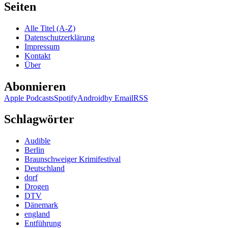
Seiten
Alle Titel (A-Z)
Datenschutzerklärung
Impressum
Kontakt
Über
Abonnieren
Apple Podcasts
Spotify
Android
by Email
RSS
Schlagwörter
Audible
Berlin
Braunschweiger Krimifestival
Deutschland
dorf
Drogen
DTV
Dänemark
england
Entführung