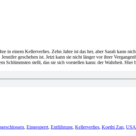
hre in einem Kellerverlies. Zehn Jahre ist das her, aber Sarah kann nich
Jennifer geschehen ist. Jetzt kann sie nicht länger vor ihrer Vergange
dem Schlimmsten stellt, das sie sich vorstellen kann: der Wahrheit. Hie
ngeschlossen
,
Eingesperrt
,
Entführung
,
Kellerverlies
,
Koethi Zan
,
USA