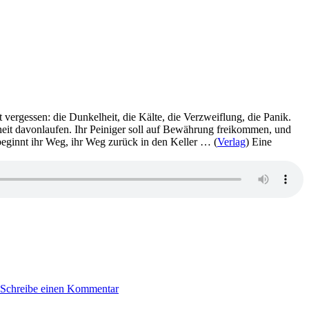
t vergessen: die Dunkelheit, die Kälte, die Verzweiflung, die Panik.
nheit davonlaufen. Ihr Peiniger soll auf Bewährung freikommen, und
r beginnt ihr Weg, ihr Weg zurück in den Keller … (
Verlag
) Eine
zu
971:
Schreibe einen Kommentar
Koethi
Zan