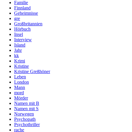
Familie
Finnland
Geheimnisse
gre
Großbritannien
Hörbuch
Insel
Interview
Island
Jahr
kk
Krimi
Kristine
Kristine Greßhöner
Leben
London
Mann
mord
Mörder
Namen mit B
Namen mit S
Norwegen
Psychopath
Psychothriller
rache