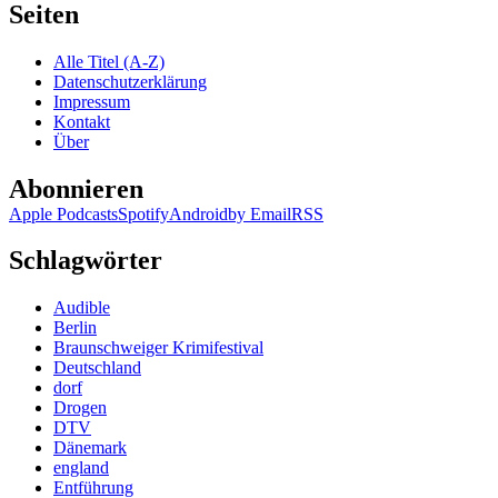
Seiten
Alle Titel (A-Z)
Datenschutzerklärung
Impressum
Kontakt
Über
Abonnieren
Apple Podcasts
Spotify
Android
by Email
RSS
Schlagwörter
Audible
Berlin
Braunschweiger Krimifestival
Deutschland
dorf
Drogen
DTV
Dänemark
england
Entführung