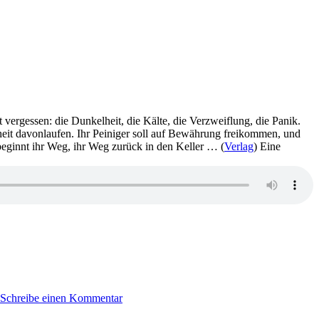
t vergessen: die Dunkelheit, die Kälte, die Verzweiflung, die Panik.
nheit davonlaufen. Ihr Peiniger soll auf Bewährung freikommen, und
r beginnt ihr Weg, ihr Weg zurück in den Keller … (
Verlag
) Eine
zu
971:
Schreibe einen Kommentar
Koethi
Zan