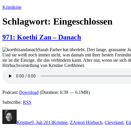
Zum
Krimikiste
Inhalt
springen
Schlagwort:
Eingeschlossen
971: Koethi Zan – Danach
Sarah Farber hat überlebt. Drei lange, grausame Ja
Und sie weiß noch immer nicht, was damals mit ihrer besten Freundin 
sie ist die Einzige, die das verhindern kann. Aber nur, wenn sie sich 
Hörbuchvorstellung von Kristine Greßhöner.
Podcast:
Download
(Duration: 6:39 — 6.1MB)
Subscribe:
RSS
Autor
Veröffentlicht
Kategorien
Schlagwörter
am
Kristine
9. Juli 2013
Kristine
,
Z
Argon Hörbuch
,
Cleveland
,
Ei