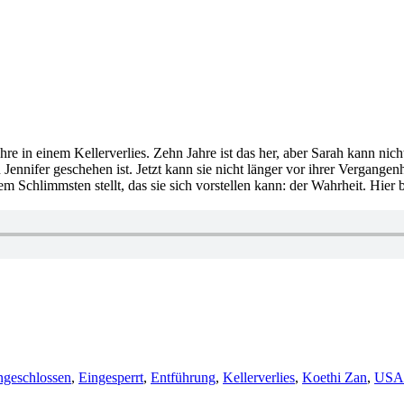
hre in einem Kellerverlies. Zehn Jahre ist das her, aber Sarah kann nich
Jennifer geschehen ist. Jetzt kann sie nicht länger vor ihrer Vergange
dem Schlimmsten stellt, das sie sich vorstellen kann: der Wahrheit. Hie
ngeschlossen
,
Eingesperrt
,
Entführung
,
Kellerverlies
,
Koethi Zan
,
USA