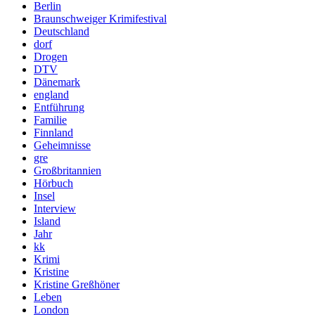
Berlin
Braunschweiger Krimifestival
Deutschland
dorf
Drogen
DTV
Dänemark
england
Entführung
Familie
Finnland
Geheimnisse
gre
Großbritannien
Hörbuch
Insel
Interview
Island
Jahr
kk
Krimi
Kristine
Kristine Greßhöner
Leben
London