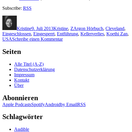
Subscribe:
RSS
Autor
Veröffentlicht
Kategorien
Schlagwörter
am
Kristine
9. Juli 2013
Kristine
,
Z
Argon Hörbuch
,
Cleveland
,
Eingeschlossen
,
Eingesperrt
,
Entführung
,
Kellerverlies
,
Koethi Zan
,
zu
USA
Schreibe einen Kommentar
971:
Koethi
Seiten
Zan
–
Alle Titel (A-Z)
Danach
Datenschutzerklärung
Impressum
Kontakt
Über
Abonnieren
Apple Podcasts
Spotify
Android
by Email
RSS
Schlagwörter
Audible