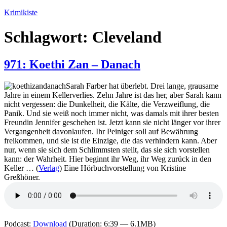
Zum
Krimikiste
Inhalt
springen
Schlagwort:
Cleveland
971: Koethi Zan – Danach
Sarah Farber hat überlebt. Drei lange, grausame
Jahre in einem Kellerverlies. Zehn Jahre ist das her, aber Sarah kann
nicht vergessen: die Dunkelheit, die Kälte, die Verzweiflung, die
Panik. Und sie weiß noch immer nicht, was damals mit ihrer besten
Freundin Jennifer geschehen ist. Jetzt kann sie nicht länger vor ihrer
Vergangenheit davonlaufen. Ihr Peiniger soll auf Bewährung
freikommen, und sie ist die Einzige, die das verhindern kann. Aber
nur, wenn sie sich dem Schlimmsten stellt, das sie sich vorstellen
kann: der Wahrheit. Hier beginnt ihr Weg, ihr Weg zurück in den
Keller … (
Verlag
) Eine Hörbuchvorstellung von Kristine
Greßhöner.
Podcast:
Download
(Duration: 6:39 — 6.1MB)