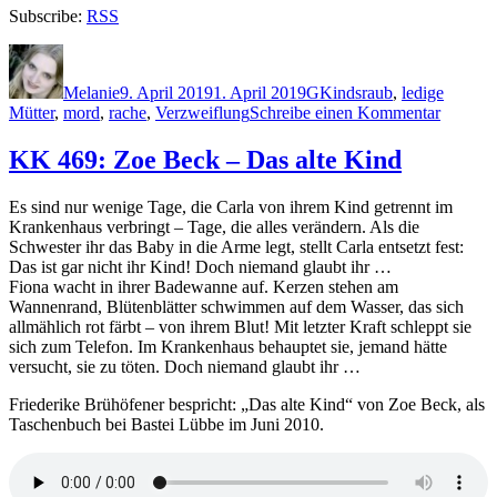
Subscribe:
RSS
Autor
Veröffentlicht
Kategorien
Schlagwörter
am
Melanie
9. April 2019
1. April 2019
G
Kindsraub
,
ledige
zu
Mütter
,
mord
,
rache
,
Verzweiflung
Schreibe einen Kommentar
1760:
Emily
KK 469: Zoe Beck – Das alte Kind
Gunnis
–
Es sind nur wenige Tage, die Carla von ihrem Kind getrennt im
Das
Krankenhaus verbringt – Tage, die alles verändern. Als die
Haus
Schwester ihr das Baby in die Arme legt, stellt Carla entsetzt fest:
der
Das ist gar nicht ihr Kind! Doch niemand glaubt ihr …
Verlass
Fiona wacht in ihrer Badewanne auf. Kerzen stehen am
Wannenrand, Blütenblätter schwimmen auf dem Wasser, das sich
allmählich rot färbt – von ihrem Blut! Mit letzter Kraft schleppt sie
sich zum Telefon. Im Krankenhaus behauptet sie, jemand hätte
versucht, sie zu töten. Doch niemand glaubt ihr …
Friederike Brühöfener bespricht: „Das alte Kind“ von Zoe Beck, als
Taschenbuch bei Bastei Lübbe im Juni 2010.