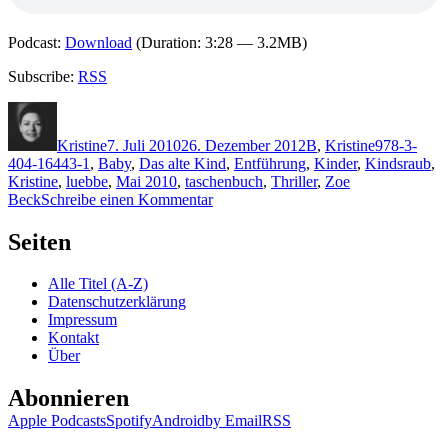
Podcast:
Download
(Duration: 3:28 — 3.2MB)
Subscribe:
RSS
Autor
Veröffentlicht
Kategorien
Schlagwört
am
Kristine
7. Juli 2010
26. Dezember 2012
B
,
Kristine
978-3-
404-16443-1
,
Baby
,
Das alte Kind
,
Entführung
,
Kinder
,
Kindsraub
,
Kristine
,
luebbe
,
Mai 2010
,
taschenbuch
,
Thriller
,
Zoe
zu
Beck
Schreibe einen Kommentar
KK
469:
Seiten
Zoe
Beck
Alle Titel (A-Z)
–
Datenschutzerklärung
Das
Impressum
alte
Kontakt
Kind
Über
Abonnieren
Apple Podcasts
Spotify
Android
by Email
RSS