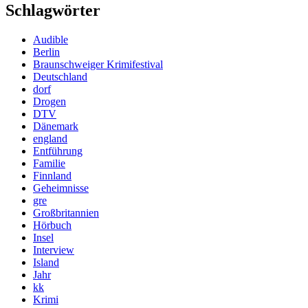
Schlagwörter
Audible
Berlin
Braunschweiger Krimifestival
Deutschland
dorf
Drogen
DTV
Dänemark
england
Entführung
Familie
Finnland
Geheimnisse
gre
Großbritannien
Hörbuch
Insel
Interview
Island
Jahr
kk
Krimi