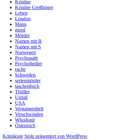
Kristine
Kristine Greßhöner
Leben
London
Mann
mord
Mörder
Namen mit B
Namen mit S
Norwegen
Psychopath
Psychothriller
rache
Schweden
serienmörder
taschenbuch
Thriller
Unfall
USA
Vergangenheit
Verschwinden
Whodunit
Österreich
Krimikiste
Stolz präsentiert von WordPress