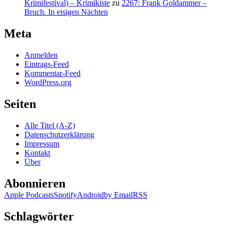
Krimifestival) – Krimikiste
zu
2267: Frank Goldammer –
Bruch. In eisigen Nächten
Meta
Anmelden
Eintrags-Feed
Kommentar-Feed
WordPress.org
Seiten
Alle Titel (A-Z)
Datenschutzerklärung
Impressum
Kontakt
Über
Abonnieren
Apple Podcasts
Spotify
Android
by Email
RSS
Schlagwörter