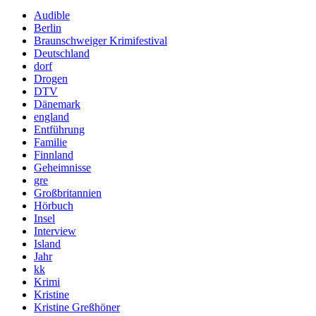
Audible
Berlin
Braunschweiger Krimifestival
Deutschland
dorf
Drogen
DTV
Dänemark
england
Entführung
Familie
Finnland
Geheimnisse
gre
Großbritannien
Hörbuch
Insel
Interview
Island
Jahr
kk
Krimi
Kristine
Kristine Greßhöner