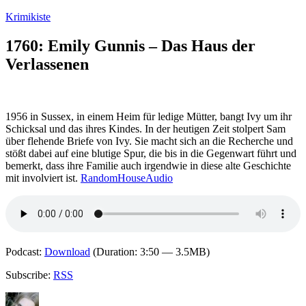
Zum
Krimikiste
Inhalt
springen
1760: Emily Gunnis – Das Haus der
Verlassenen
1956 in Sussex, in einem Heim für ledige Mütter, bangt Ivy um ihr
Schicksal und das ihres Kindes. In der heutigen Zeit stolpert Sam
über flehende Briefe von Ivy. Sie macht sich an die Recherche und
stößt dabei auf eine blutige Spur, die bis in die Gegenwart führt und
bemerkt, dass ihre Familie auch irgendwie in diese alte Geschichte
mit involviert ist.
RandomHouseAudio
Podcast:
Download
(Duration: 3:50 — 3.5MB)
Subscribe:
RSS
Autor
Veröffentlicht
Kategorien
Schlagwörter