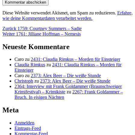
Diese Website verwendet Akismet, um Spam zu reduzieren.
Erfahre,
wie deine Kommentardaten verarbeitet werden.
Beitragsnavigation
Vorheriger
Zurück
1759: Courtney Summers – Sadie
Nächster
Beitrag:
Weiter
1761: Jilliane Hoffman – Nemesis
Beitrag:
Neueste Kommentare
Caro
zu
2431: Claudia Rimkus – Morden für Einsteiger
Claudia Rimkus
zu
2431: Claudia Rimkus – Morden für
Einsteiger
Caro
zu
2373: Alex Beer – Die weiße Stunde
Christoph
zu
2373: Alex Beer – Die weiße Stunde
2364: Interview mit Frank Goldammer (Braunschweiger
Krimifestival) – Krimikiste
zu
2267: Frank Goldammer –
Bruch. In eisigen Nächten
Meta
Anmelden
Eintrags-Feed
Kommentar-Feed