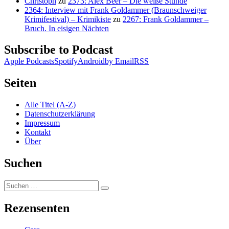
Christoph
zu
2373: Alex Beer – Die weiße Stunde
2364: Interview mit Frank Goldammer (Braunschweiger
Krimifestival) – Krimikiste
zu
2267: Frank Goldammer –
Bruch. In eisigen Nächten
Subscribe to Podcast
Apple Podcasts
Spotify
Android
by Email
RSS
Seiten
Alle Titel (A-Z)
Datenschutzerklärung
Impressum
Kontakt
Über
Suchen
Suchen
Suchen
nach:
Rezensenten