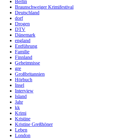
Berlin
Braunschweiger Krimifestival
Deutschland
dorf
Drogen
DTV
Dänemark
england
Entführung
Familie
Finnland
Geheimnisse
gre
Großbritannien
Hörbuch
Insel
Interview
Island
Jahr
kk
Krimi
Kristine
Kristine Greßhöner
Leben
London