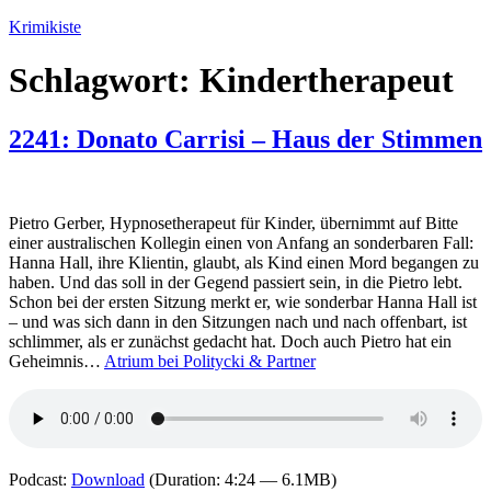
Zum
Krimikiste
Inhalt
springen
Schlagwort:
Kindertherapeut
2241: Donato Carrisi – Haus der Stimmen
Pietro Gerber, Hypnosetherapeut für Kinder, übernimmt auf Bitte
einer australischen Kollegin einen von Anfang an sonderbaren Fall:
Hanna Hall, ihre Klientin, glaubt, als Kind einen Mord begangen zu
haben. Und das soll in der Gegend passiert sein, in die Pietro lebt.
Schon bei der ersten Sitzung merkt er, wie sonderbar Hanna Hall ist
– und was sich dann in den Sitzungen nach und nach offenbart, ist
schlimmer, als er zunächst gedacht hat. Doch auch Pietro hat ein
Geheimnis…
Atrium bei Politycki & Partner
Podcast:
Download
(Duration: 4:24 — 6.1MB)