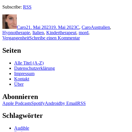
Subscribe:
RSS
Autor
Veröffentlicht
Kategorien
Schlagwörter
am
Caro
21. Mai 2023
19. Mai 2023
C
,
Caro
Australien
,
Hypnotherapie
,
Italien
,
Kindertherapeut
,
mord
,
zu
Vergangenheit
Schreibe einen Kommentar
2241:
Donato
Seiten
Carrisi
–
Alle Titel (A-Z)
Haus
Datenschutzerklärung
der
Impressum
Stimmen
Kontakt
Über
Abonnieren
Apple Podcasts
Spotify
Android
by Email
RSS
Schlagwörter
Audible