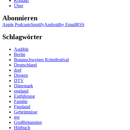
Kontakt
Über
Abonnieren
Apple Podcasts
Spotify
Android
by Email
RSS
Schlagwörter
Audible
Berlin
Braunschweiger Krimifestival
Deutschland
dorf
Drogen
DTV
Dänemark
england
Entführung
Familie
Finnland
Geheimnisse
gre
Großbritannien
Hörbuch