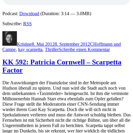
Podcast:
Download
(Duration: 3:14 — 3.0MB)
Subscribe:
RSS
Autor
Veröffentlicht
Kategorien
Schlagwörter
am
Kristine
8. Mai 2012
8. September 2012
C
Hoffmann und
zu
Campe
,
kay scarpetta
,
Thriller
Schreibe einen Kommentar
KK
813:
KK 592: Patricia Cornwell – Scarpetta
Patricia
Factor
Cornwell
–
Bastard
Die Auswirkungen der Finanzkrise sind in der Metropole am
Hudson überall zu spüren. Und nun wird die Stadt auch noch von
dem unbekannten »Taximörder« heimgesucht. Ist ihm die vermisste
Millionenerbin Hannah Starr etwa ebenfalls zum Opfer gefallen?
Diese Frage stellt die Moderatorin einer CNN-Sendung immer
wieder ihrem Gast Kay Scarpetta. Doch die will sich nicht in
Spekulationen verlieren und muss die Antwort schuldig bleiben. Das
Fernsehen ist mit Sicherheit nicht die richtige Bühne, um über all die
Ungereimtheiten in jenem Fall zu berichten. Scarpetta tappt selbst
lange im Dunkeln, bis sie erkennt, wer hier wirklich die tödlichen