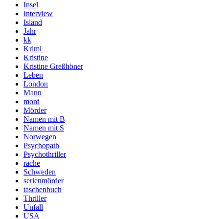
Insel
Interview
Island
Jahr
kk
Krimi
Kristine
Kristine Greßhöner
Leben
London
Mann
mord
Mörder
Namen mit B
Namen mit S
Norwegen
Psychopath
Psychothriller
rache
Schweden
serienmörder
taschenbuch
Thriller
Unfall
USA