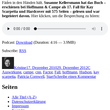
Fäden in den Händen hält.
Susanne Kellersmann hat das Buch –
erschienen bei Hoffmann & Campe als 17. Fall für Kay
Scarpetta und Hardcover mit 575 Seiten – gelesen und war
begeistert davon.
Hier klicken, um die Besprechung zu hören:
Podcast:
Download
(Duration: 4:16 — 3.9MB)
Subscribe:
RSS
Autor
Veröffentlicht
Kategorien
Schlagwörte
am
Kristine
17. Dezember 2010
29. Dezember 2012
C
Auswirkung
,
campe
,
cnn
,
Factor
,
Fall
,
hoffmann
,
Hudson
,
kay
zu
scarpetta
,
Patricia Cornwell
,
Starr
Schreibe einen Kommentar
KK
592:
Seiten
Patricia
Cornwel
Alle Titel (A-Z)
–
Datenschutzerklärung
Scarpetta
Impressum
Factor