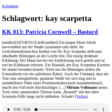
Zum
Krimikiste
Inhalt
springen
Schlagwort:
kay scarpetta
KK 813: Patricia Cornwell – Bastard
[aartikel]345540331X:left[/aartikel] Ein junger Mann bricht
unvermittelt auf der Straße zusammen und stirbt. Im
Gerichtsmedizinischen Institut von Dr. Kay Scarpetta stellt man
rätselhafte Blutungen an der Leiche fest. Die einzig denkbare
Erklärung: Der Mann hat bei der Einlieferung noch gelebt und ist
erst im Kühlraum erfroren. Ein Skandal, der Kay Scarpettas Karriere
für immer beenden könnte. Nicht nur die Blutungen stellen die
Forensikerin vor ein unlösbares Rätsel. Auch der Umstand, dass der
Tote eine unregistrierte, geladene Waffe bei sich trug und in
unmittelbarer Nähe einer Prominentenhochzeit zusammenbrach,
macht den Fall nicht durchsichtiger. […]
Miriam Voßmann
meint:
Trotz eines spannenden Themas kann „Bastard“ mit den alten
Scarpetta-Fälle lange nicht mithalten. Schade! (
Verlag
)