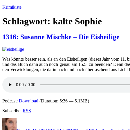
Zum
Krimikiste
Inhalt
springen
Schlagwort:
kalte Sophie
1316: Susanne Mischke – Die Eisheilige
Was könnte besser sein, als an den Eisheiligen (dieses Jahr vom 11. 
und das Buch dann auch noch genau am 15.5. zu beenden? Denn das is
den Verwicklungen, die darin nach und nach überraschend ans Licht
Podcast:
Download
(Duration: 5:36 — 5.1MB)
Subscribe:
RSS
Autor
Veröffentlicht
Kategorien
Schlagwörter
am