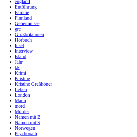
england
Entführung
Familie
Finnland
Geheimnisse
gre
Großbritannien
Hörbuch
Insel
Interview
Island
Jahr
kk
Krimi
Kristine
Kristine Greßhöner
Leben
London
Mann
mord
Mörder
Namen mit B
Namen mit S
Norwegen
Psychopath