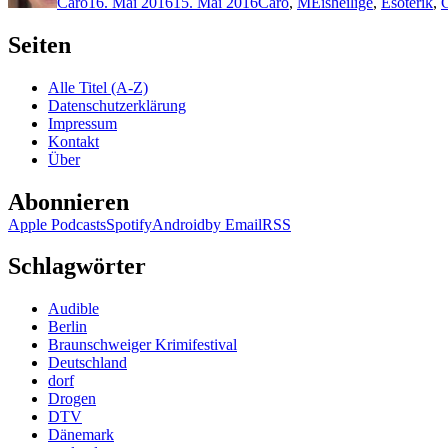
Caro
16. Mai 2016
15. Mai 2016
Caro
,
M
Eisheilige
,
Esoterik
,
Seiten
Alle Titel (A-Z)
Datenschutzerklärung
Impressum
Kontakt
Über
Abonnieren
Apple Podcasts
Spotify
Android
by Email
RSS
Schlagwörter
Audible
Berlin
Braunschweiger Krimifestival
Deutschland
dorf
Drogen
DTV
Dänemark