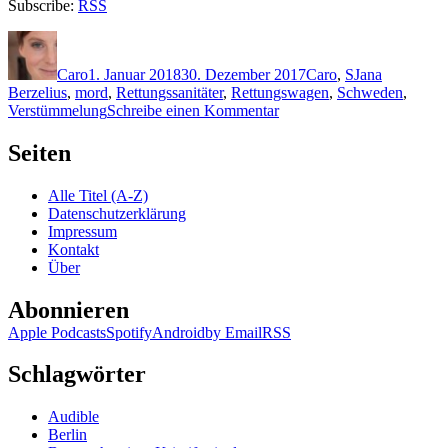
Subscribe:
RSS
Autor
Veröffentlicht
Kategorien
Schlagwörter
am
Caro
1. Januar 2018
30. Dezember 2017
Caro
,
S
Jana
Berzelius
,
mord
,
Rettungssanitäter
,
Rettungswagen
,
Schweden
,
zu
Verstümmelung
Schreibe einen Kommentar
1555:
Emelie
Seiten
Schepp
–
Alle Titel (A-Z)
Engelsschuld
Datenschutzerklärung
Impressum
Kontakt
Über
Abonnieren
Apple Podcasts
Spotify
Android
by Email
RSS
Schlagwörter
Audible
Berlin