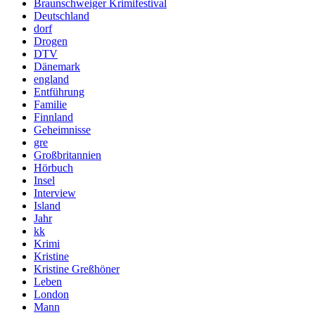
Braunschweiger Krimifestival
Deutschland
dorf
Drogen
DTV
Dänemark
england
Entführung
Familie
Finnland
Geheimnisse
gre
Großbritannien
Hörbuch
Insel
Interview
Island
Jahr
kk
Krimi
Kristine
Kristine Greßhöner
Leben
London
Mann