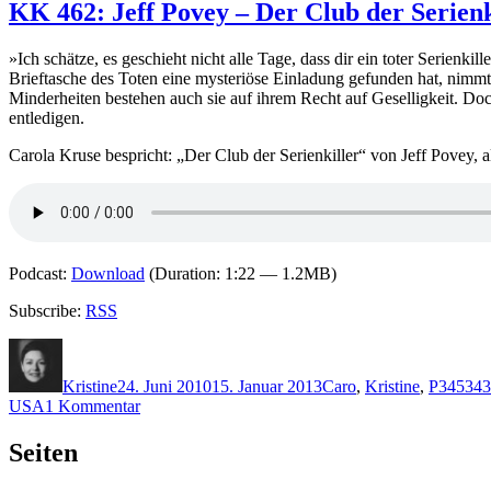
KK 462: Jeff Povey – Der Club der Serienk
»Ich schätze, es geschieht nicht alle Tage, dass dir ein toter Serienk
Brieftasche des Toten eine mysteriöse Einladung gefunden hat, nimmt e
Minderheiten bestehen auch sie auf ihrem Recht auf Geselligkeit. Doc
entledigen.
Carola Kruse bespricht: „Der Club der Serienkiller“ von Jeff Povey,
Podcast:
Download
(Duration: 1:22 — 1.2MB)
Subscribe:
RSS
Autor
Veröffentlicht
Kategorien
Schlagw
am
Kristine
24. Juni 2010
15. Januar 2013
Caro
,
Kristine
,
P
345343
zu
USA
1 Kommentar
KK
462:
Seiten
Jeff
Povey