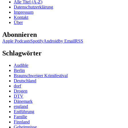
Alle Titel (A-Z)
–
Datenschutzerklärung
Der
Impressum
Club
Kontakt
der
Über
Serienkiller
Abonnieren
Apple Podcasts
Spotify
Android
by Email
RSS
Schlagwörter
Audible
Berlin
Braunschweiger Krimifestival
Deutschland
dorf
Drogen
DTV
Dänemark
england
Entführung
Familie
Finnland
Geheimnisse