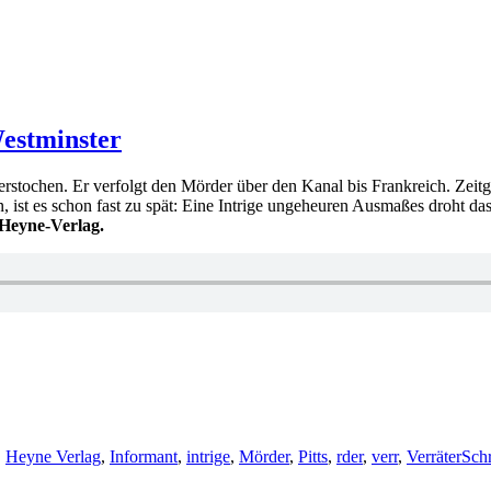
estminster
rstochen. Er verfolgt den Mörder über den Kanal bis Frankreich. Zeit
n, ist es schon fast zu spät: Eine Intrige ungeheuren Ausmaßes droht d
 Heyne-Verlag.
,
Heyne Verlag
,
Informant
,
intrige
,
Mörder
,
Pitts
,
rder
,
verr
,
Verräter
Sch