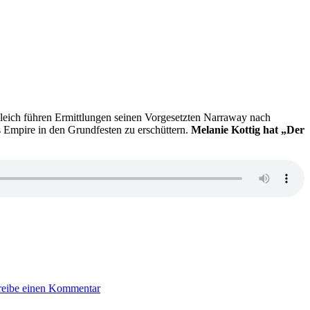
gleich führen Ermittlungen seinen Vorgesetzten Narraway nach
as Empire in den Grundfesten zu erschüttern.
Melanie Kottig hat „Der
zu
KK
reibe einen Kommentar
654:
Anne