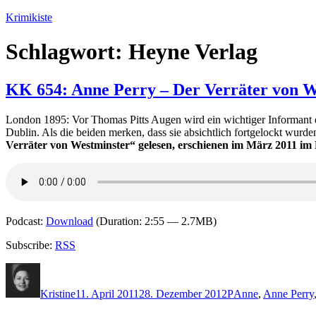
Zum
Krimikiste
Inhalt
springen
Schlagwort:
Heyne Verlag
KK 654: Anne Perry – Der Verräter von W
London 1895: Vor Thomas Pitts Augen wird ein wichtiger Informant e
Dublin. Als die beiden merken, dass sie absichtlich fortgelockt wurde
Verräter von Westminster“ gelesen, erschienen im März 2011 im
Podcast:
Download
(Duration: 2:55 — 2.7MB)
Subscribe:
RSS
Autor
Veröffentlicht
Kategorien
Schlagwörter
am
Kristine
11. April 2011
28. Dezember 2012
P
Anne
,
Anne Perry