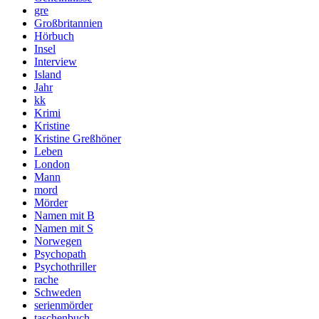
gre
Großbritannien
Hörbuch
Insel
Interview
Island
Jahr
kk
Krimi
Kristine
Kristine Greßhöner
Leben
London
Mann
mord
Mörder
Namen mit B
Namen mit S
Norwegen
Psychopath
Psychothriller
rache
Schweden
serienmörder
taschenbuch