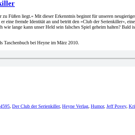
iller
iller zu Füßen liegt.« Mit dieser Erkenntnis beginnt für unseren neugie
r eine fremde Identität an und betritt den »Club der Serienkiller«, eine
h wie lange kann unser Held sein falsches Spiel geheim halten? Bald is
 als Taschenbuch bei Heyne im März 2010.
örter
4595
,
Der Club der Serienkiller
,
Heyne Verlag
,
Humor
,
Jeff Povey
,
Kri