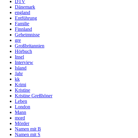
DTV
Dänemark
england
Entführung
Familie
Finnland
Geheimnisse
gre
Großbritannien
Hörbuch
Insel
Interview
Island
Jahr
kk
Krimi
Kristine
Kristine Greßhöner
Leben
London
Mann
mord
Mörder
Namen mit B
Namen mit S