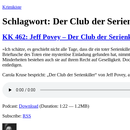
Zum
Krimikiste
Inhalt
springen
Schlagwort:
Der Club der Serien
KK 462: Jeff Povey – Der Club der Serienk
»Ich schätze, es geschieht nicht alle Tage, dass dir ein toter Serienk
Brieftasche des Toten eine mysteriöse Einladung gefunden hat, nimmt e
Minderheiten bestehen auch sie auf ihrem Recht auf Geselligkeit. Doc
entledigen.
Carola Kruse bespricht: „Der Club der Serienkiller“ von Jeff Povey,
Podcast:
Download
(Duration: 1:22 — 1.2MB)
Subscribe:
RSS
Autor
Veröffentlicht
Kategorien
Schlagw