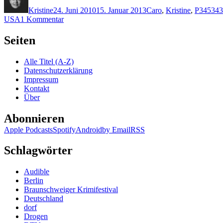
am
Kristine
24. Juni 2010
15. Januar 2013
Caro
,
Kristine
,
P
345343
zu
USA
1 Kommentar
KK
462:
Seiten
Jeff
Povey
Alle Titel (A-Z)
–
Datenschutzerklärung
Der
Impressum
Club
Kontakt
der
Über
Serienkiller
Abonnieren
Apple Podcasts
Spotify
Android
by Email
RSS
Schlagwörter
Audible
Berlin
Braunschweiger Krimifestival
Deutschland
dorf
Drogen