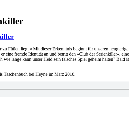
killer
iller
iller zu Füßen liegt.« Mit dieser Erkenntnis beginnt für unseren neugie
r eine fremde Identität an und betritt den »Club der Serienkiller«, eine
h wie lange kann unser Held sein falsches Spiel geheim halten? Bald is
 als Taschenbuch bei Heyne im März 2010.
örter