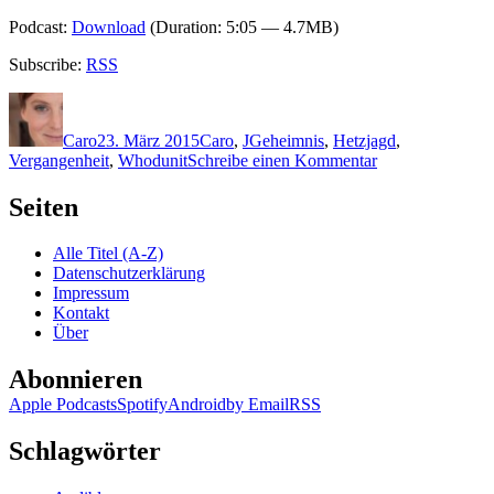
Podcast:
Download
(Duration: 5:05 — 4.7MB)
Subscribe:
RSS
Autor
Veröffentlicht
Kategorien
Schlagwörter
am
Caro
23. März 2015
Caro
,
J
Geheimnis
,
Hetzjagd
,
zu
Vergangenheit
,
Whodunit
Schreibe einen Kommentar
1165:
Rudi
Seiten
Jagusch
–
Alle Titel (A-Z)
Mordsommer
Datenschutzerklärung
Impressum
Kontakt
Über
Abonnieren
Apple Podcasts
Spotify
Android
by Email
RSS
Schlagwörter