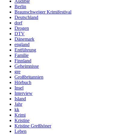
Audible
Berlin
Braunschweiger Krimifestival
Deutschland
dorf
Drogen
DTV
Dänemark
england
Entführung
Familie
Finnland
Geheimnisse
gre
Großbritannien
Hörbuch
Insel
Interview
Island
Jahr
kk
Krimi
Kristine
Kristine Greßhöner
Leben