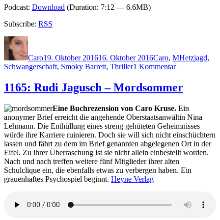
Podcast:
Download
(Duration: 7:12 — 6.6MB)
Subscribe:
RSS
Autor
Veröffentlicht
Kategorien
Schlagwörter
am
Caro
19. Oktober 2016
16. Oktober 2016
Caro
,
M
Hetzjagd
,
zu
Schwangerschaft
,
Smoky Barrett
,
Thriller
1 Kommentar
1374:
Cody
1165: Rudi Jagusch – Mordsommer
McFadyen
–
Eine Buchrezension von Caro Kruse.
Ein
Die
anonymer Brief erreicht die angehende Oberstaatsanwältin Nina
Stille
Lehmann. Die Enthüllung eines streng gehüteten Geheimnisses
vor
würde ihre Karriere ruinieren. Doch sie will sich nicht einschüchtern
dem
lassen und fährt zu dem im Brief genannten abgelegenen Ort in der
Tod
Eifel. Zu ihrer Überraschung ist sie nicht allein einbestellt worden.
Nach und nach treffen weitere fünf Mitglieder ihrer alten
Schulclique ein, die ebenfalls etwas zu verbergen haben. Ein
grauenhaftes Psychospiel beginnt.
Heyne Verlag