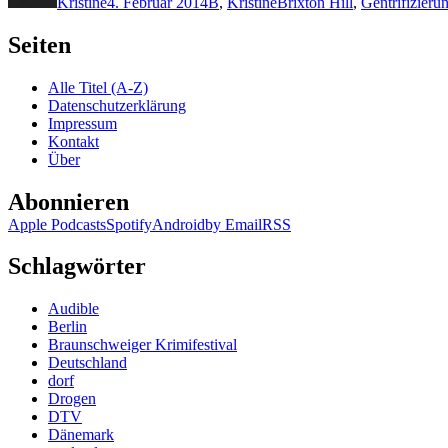
Kristine
4. Februar 2014
B
,
Kristine
Brixton Hill
,
Gentrifizieru
Seiten
Alle Titel (A-Z)
Datenschutzerklärung
Impressum
Kontakt
Über
Abonnieren
Apple Podcasts
Spotify
Android
by Email
RSS
Schlagwörter
Audible
Berlin
Braunschweiger Krimifestival
Deutschland
dorf
Drogen
DTV
Dänemark