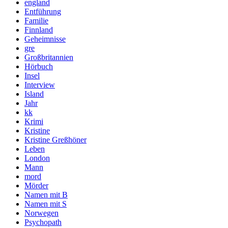
england
Entführung
Familie
Finnland
Geheimnisse
gre
Großbritannien
Hörbuch
Insel
Interview
Island
Jahr
kk
Krimi
Kristine
Kristine Greßhöner
Leben
London
Mann
mord
Mörder
Namen mit B
Namen mit S
Norwegen
Psychopath