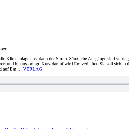
ner.
die Klimaanlage aus, dann der Strom. Sämtliche Ausgänge sind verrieg
mert und hinausspringt. Kurz darauf wird Em verhaftet. Sie soll sich i
agd auf Em …
VERLAG
zu
1050: