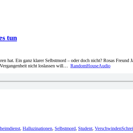
es tun
en hat. Ein ganz klarer Selbstmord – oder doch nicht? Rosas Freund Jar
e Vergangenheit nicht loslassen will…
RandomHouseAudio
er
heimdienst
,
Halluzinationen
,
Selbstmord
,
Student
,
Verschwinden
Schre