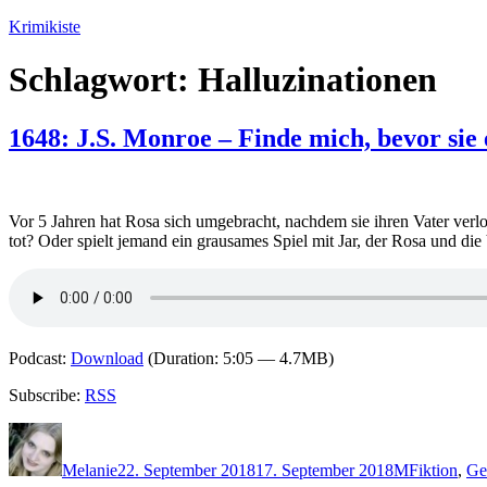
Zum
Krimikiste
Inhalt
springen
Schlagwort:
Halluzinationen
1648: J.S. Monroe – Finde mich, bevor sie 
Vor 5 Jahren hat Rosa sich umgebracht, nachdem sie ihren Vater verlor
tot? Oder spielt jemand ein grausames Spiel mit Jar, der Rosa und di
Podcast:
Download
(Duration: 5:05 — 4.7MB)
Subscribe:
RSS
Autor
Veröffentlicht
Kategorien
Schlagwört
am
Melanie
22. September 2018
17. September 2018
M
Fiktion
,
Ge