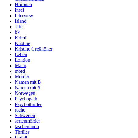
Hörbuch
Insel
Interview
Island
Jahr
kk
Krimi
Kristine
Kristine Greßhöner
Leben
London
Mann
mord
Mörder
Namen mit B
Namen mit S
Norwegen
Psychopath
Psychothriller
rache
Schweden
serienmörder
taschenbuch
Thriller
Unfall