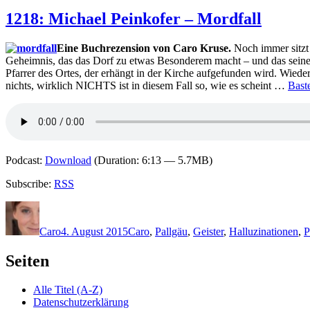
1218: Michael Peinkofer – Mordfall
Eine Buchrezension von Caro Kruse.
Noch immer sitzt P
Geheimnis, das das Dorf zu etwas Besonderem macht – und das seine 
Pfarrer des Ortes, der erhängt in der Kirche aufgefunden wird. Wied
nichts, wirklich NICHTS ist in diesem Fall so, wie es scheint …
Bast
Podcast:
Download
(Duration: 6:13 — 5.7MB)
Subscribe:
RSS
Autor
Veröffentlicht
Kategorien
Schlagwörter
am
Caro
4. August 2015
Caro
,
P
allgäu
,
Geister
,
Halluzinationen
,
P
Seiten
Alle Titel (A-Z)
Datenschutzerklärung