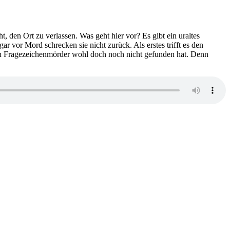
Monroe
–
Finde
mich,
t, den Ort zu verlassen. Was geht hier vor? Es gibt ein uraltes
bevor
vor Mord schrecken sie nicht zurück. Als erstes trifft es den
sie
hren Fragezeichenmörder wohl doch noch nicht gefunden hat. Denn
es
tun