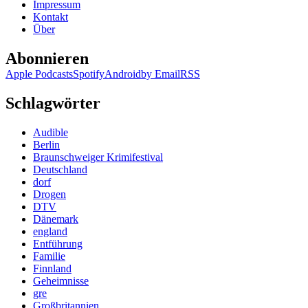
Impressum
Kontakt
Über
Abonnieren
Apple Podcasts
Spotify
Android
by Email
RSS
Schlagwörter
Audible
Berlin
Braunschweiger Krimifestival
Deutschland
dorf
Drogen
DTV
Dänemark
england
Entführung
Familie
Finnland
Geheimnisse
gre
Großbritannien