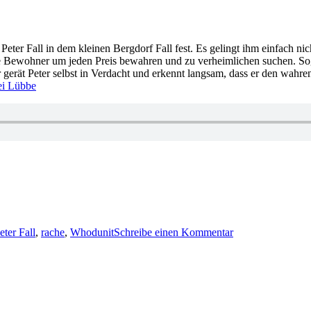
eter Fall in dem kleinen Bergdorf Fall fest. Es gelingt ihm einfach nich
Bewohner um jeden Preis bewahren und zu verheimlichen suchen. Sogar 
er gerät Peter selbst in Verdacht und erkennt langsam, dass er den wa
ei Lübbe
zu
1218:
eter Fall
,
rache
,
Whodunit
Schreibe einen Kommentar
Michael
Peinkofer
–
Mordfall