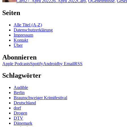
Caro
27. April 2022
26. April 2022
Caro
,
O
Geheimnisse
,
Gesel
Seiten
Alle Titel (A-Z)
Datenschutzerklärung
Impressum
Kontakt
Über
Abonnieren
Apple Podcasts
Spotify
Android
by Email
RSS
Schlagwörter
Audible
Berlin
Braunschweiger Krimifestival
Deutschland
dorf
Drogen
DTV
Dänemark