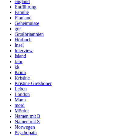
england
Entführung
Familie
Finnland
Geheimnisse
gre
Großbritannien
Hörbuch
Insel
Interview
Island
Jahr
kk
Krimi
Kristine
Kristine Greßhöner
Leben
London
Mann
mord
Mörder
Namen mit B
Namen mit S
Norwegen
Psychopath