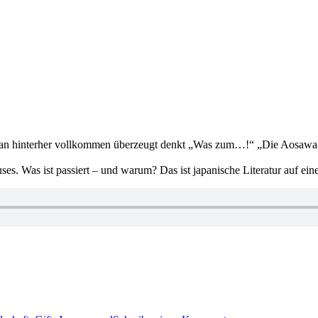
man hinterher vollkommen überzeugt denkt „Was zum…!“ „Die Aosawa-Mo
Hauses. Was ist passiert – und warum? Das ist japanische Literatur auf 
zu
2152: