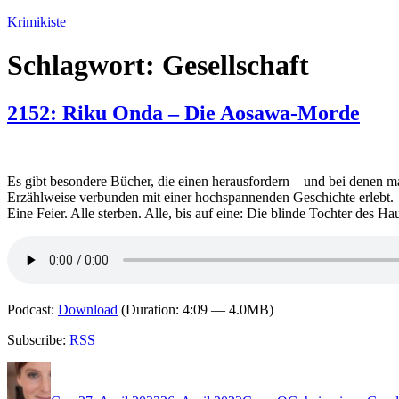
Zum
Krimikiste
Inhalt
springen
Schlagwort:
Gesellschaft
2152: Riku Onda – Die Aosawa-Morde
Es gibt besondere Bücher, die einen herausfordern – und bei denen 
Erzählweise verbunden mit einer hochspannenden Geschichte erlebt.
Eine Feier. Alle sterben. Alle, bis auf eine: Die blinde Tochter des 
Podcast:
Download
(Duration: 4:09 — 4.0MB)
Subscribe:
RSS
Autor
Veröffentlicht
Kategorien
Schlagwörter
am