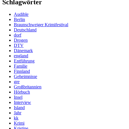
Schlagwörter
Audible
Berlin
Braunschweiger Krimifestival
Deutschland
dorf
Drogen
DTV
Dänemark
england
Entführung
Familie
Finnland
Geheimnisse
gre
Großbritannien
Hörbuch
Insel
Interview
Island
Jahr
kk
Krimi
Kristine