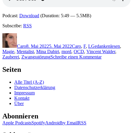
Podcast:
Download
(Duration: 5:49 — 5.5MB)
Subscribe:
RSS
Autor
Veröffentlicht
Kategorien
Schlagwörter
am
Caro
8. Mai 2022
5. Mai 2022
Caro
,
F
,
L
Gedankenlesen
,
Magie
,
Mentalist
,
Mina Dabiri
,
mord
,
OCD
,
Vincent Walder
,
zu
Zauberei
,
Zwangsstörung
Schreibe einen Kommentar
2155:
Camilla
Seiten
Läckberg
&
Alle Titel (A-Z)
Henrik
Datenschutzerklärung
Fexeus
Impressum
–
Kontakt
Schwarzlicht
Über
Abonnieren
Apple Podcasts
Spotify
Android
by Email
RSS