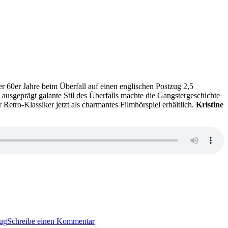
er 60er Jahre beim Überfall auf einen englischen Postzug 2,5
r ausgeprägt galante Stil des Überfalls machte die Gangstergeschichte
etro-Klassiker jetzt als charmantes Filmhörspiel erhältlich.
Kristine
zu
KK
ug
Schreibe einen Kommentar
652: