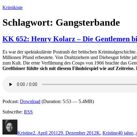
Zum
Krimikiste
Inhalt
springen
Schlagwort:
Gangsterbande
KK 652: Henry Kolarz – Die Gentlemen bi
Es war der spektakulärste Postraub der britischen Kriminalgeschichte
Millionen Pfund erbeutete. Von Drahtziehern und Diebesgut fehlte jahr
zum Kult. Die erste Verfilmung des Coups von 1966 brachte das Gentle
Greßhöner fühlte sich mit diesem Filmhörspiel wie auf Zeitreise.
E
Podcast:
Download
(Duration: 5:53 — 5.4MB)
Subscribe:
RSS
Autor
Veröffentlicht
Kategorien
Schlagwör
am
Kristine
2. April 2011
29. Dezember 2012
K
,
Kristine
40 jahre
,