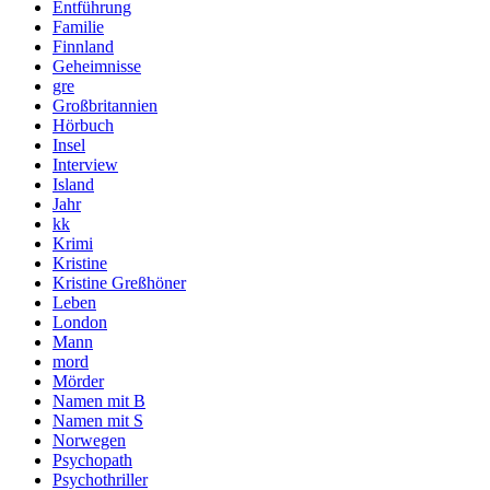
Entführung
Familie
Finnland
Geheimnisse
gre
Großbritannien
Hörbuch
Insel
Interview
Island
Jahr
kk
Krimi
Kristine
Kristine Greßhöner
Leben
London
Mann
mord
Mörder
Namen mit B
Namen mit S
Norwegen
Psychopath
Psychothriller