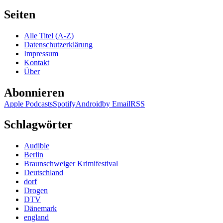
Seiten
Alle Titel (A-Z)
Datenschutzerklärung
Impressum
Kontakt
Über
Abonnieren
Apple Podcasts
Spotify
Android
by Email
RSS
Schlagwörter
Audible
Berlin
Braunschweiger Krimifestival
Deutschland
dorf
Drogen
DTV
Dänemark
england