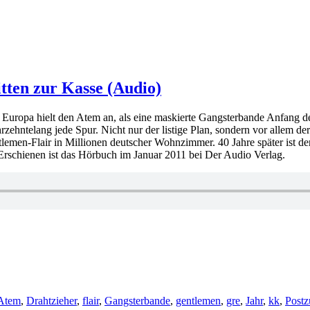
tten zur Kasse (Audio)
. Europa hielt den Atem an, als eine maskierte Gangsterbande Anfang d
zehntelang jede Spur. Nicht nur der listige Plan, sondern vor allem de
men-Flair in Millionen deutscher Wohnzimmer. 40 Jahre später ist der R
rschienen ist das Hörbuch im Januar 2011 bei Der Audio Verlag.
ter
Atem
,
Drahtzieher
,
flair
,
Gangsterbande
,
gentlemen
,
gre
,
Jahr
,
kk
,
Postz