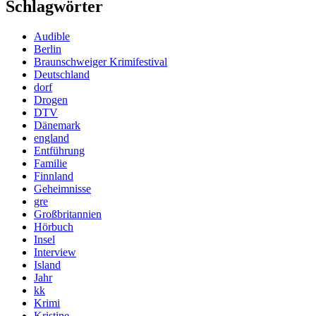
Schlagwörter
Audible
Berlin
Braunschweiger Krimifestival
Deutschland
dorf
Drogen
DTV
Dänemark
england
Entführung
Familie
Finnland
Geheimnisse
gre
Großbritannien
Hörbuch
Insel
Interview
Island
Jahr
kk
Krimi
Kristine