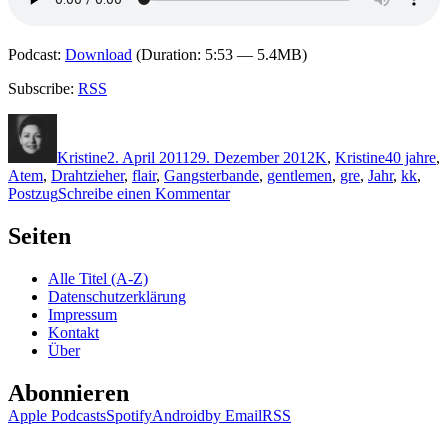
Podcast:
Download
(Duration: 5:53 — 5.4MB)
Subscribe:
RSS
Autor
Veröffentlicht
Kategorien
Schlagwör
am
Kristine
2. April 2011
29. Dezember 2012
K
,
Kristine
40 jahre
,
Atem
,
Drahtzieher
,
flair
,
Gangsterbande
,
gentlemen
,
gre
,
Jahr
,
kk
,
zu
Postzug
Schreibe einen Kommentar
KK
652:
Seiten
Henry
Kolarz
Alle Titel (A-Z)
–
Datenschutzerklärung
Die
Impressum
Gentlemen
Kontakt
bitten
Über
zur
Kasse
Abonnieren
(Audio)
Apple Podcasts
Spotify
Android
by Email
RSS