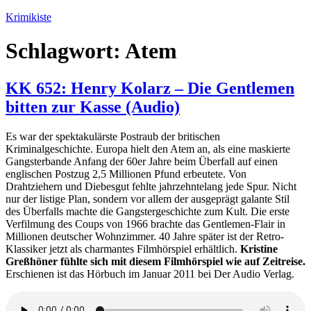
Zum
Krimikiste
Inhalt
springen
Schlagwort:
Atem
KK 652: Henry Kolarz – Die Gentlemen
bitten zur Kasse (Audio)
Es war der spektakulärste Postraub der britischen
Kriminalgeschichte. Europa hielt den Atem an, als eine maskierte
Gangsterbande Anfang der 60er Jahre beim Überfall auf einen
englischen Postzug 2,5 Millionen Pfund erbeutete. Von
Drahtziehern und Diebesgut fehlte jahrzehntelang jede Spur. Nicht
nur der listige Plan, sondern vor allem der ausgeprägt galante Stil
des Überfalls machte die Gangstergeschichte zum Kult. Die erste
Verfilmung des Coups von 1966 brachte das Gentlemen-Flair in
Millionen deutscher Wohnzimmer. 40 Jahre später ist der Retro-
Klassiker jetzt als charmantes Filmhörspiel erhältlich.
Kristine
Greßhöner fühlte sich mit diesem Filmhörspiel wie auf Zeitreise.
Erschienen ist das Hörbuch im Januar 2011 bei Der Audio Verlag.