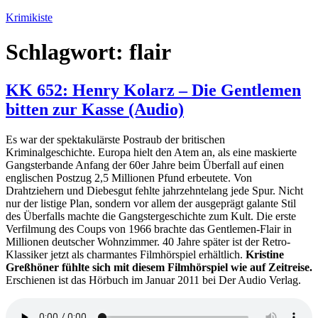
Zum
Krimikiste
Inhalt
springen
Schlagwort:
flair
KK 652: Henry Kolarz – Die Gentlemen
bitten zur Kasse (Audio)
Es war der spektakulärste Postraub der britischen
Kriminalgeschichte. Europa hielt den Atem an, als eine maskierte
Gangsterbande Anfang der 60er Jahre beim Überfall auf einen
englischen Postzug 2,5 Millionen Pfund erbeutete. Von
Drahtziehern und Diebesgut fehlte jahrzehntelang jede Spur. Nicht
nur der listige Plan, sondern vor allem der ausgeprägt galante Stil
des Überfalls machte die Gangstergeschichte zum Kult. Die erste
Verfilmung des Coups von 1966 brachte das Gentlemen-Flair in
Millionen deutscher Wohnzimmer. 40 Jahre später ist der Retro-
Klassiker jetzt als charmantes Filmhörspiel erhältlich.
Kristine
Greßhöner fühlte sich mit diesem Filmhörspiel wie auf Zeitreise.
Erschienen ist das Hörbuch im Januar 2011 bei Der Audio Verlag.