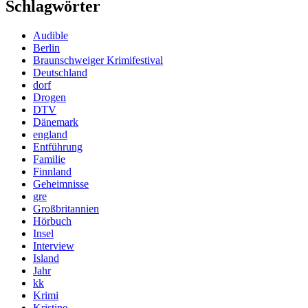
Schlagwörter
Audible
Berlin
Braunschweiger Krimifestival
Deutschland
dorf
Drogen
DTV
Dänemark
england
Entführung
Familie
Finnland
Geheimnisse
gre
Großbritannien
Hörbuch
Insel
Interview
Island
Jahr
kk
Krimi
Kristine