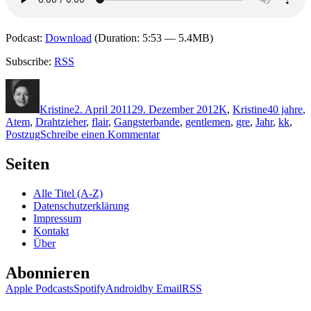
Podcast:
Download
(Duration: 5:53 — 5.4MB)
Subscribe:
RSS
Autor
Veröffentlicht
Kategorien
Schlagwör
am
Kristine
2. April 2011
29. Dezember 2012
K
,
Kristine
40 jahre
,
Atem
,
Drahtzieher
,
flair
,
Gangsterbande
,
gentlemen
,
gre
,
Jahr
,
kk
,
zu
Postzug
Schreibe einen Kommentar
KK
652:
Seiten
Henry
Kolarz
Alle Titel (A-Z)
–
Datenschutzerklärung
Die
Impressum
Gentlemen
Kontakt
bitten
Über
zur
Kasse
Abonnieren
(Audio)
Apple Podcasts
Spotify
Android
by Email
RSS