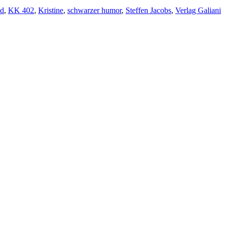
ld
,
KK 402
,
Kristine
,
schwarzer humor
,
Steffen Jacobs
,
Verlag Galiani