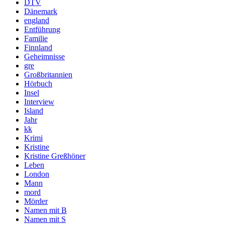
DTV
Dänemark
england
Entführung
Familie
Finnland
Geheimnisse
gre
Großbritannien
Hörbuch
Insel
Interview
Island
Jahr
kk
Krimi
Kristine
Kristine Greßhöner
Leben
London
Mann
mord
Mörder
Namen mit B
Namen mit S