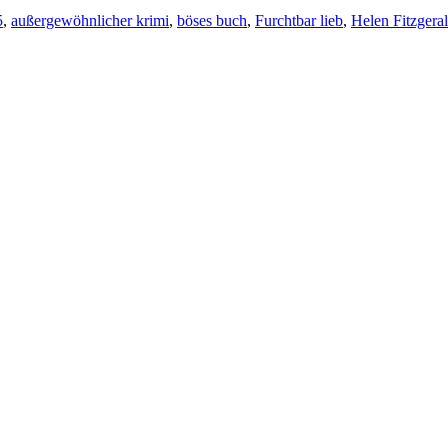
5
,
außergewöhnlicher krimi
,
böses buch
,
Furchtbar lieb
,
Helen Fitzgera