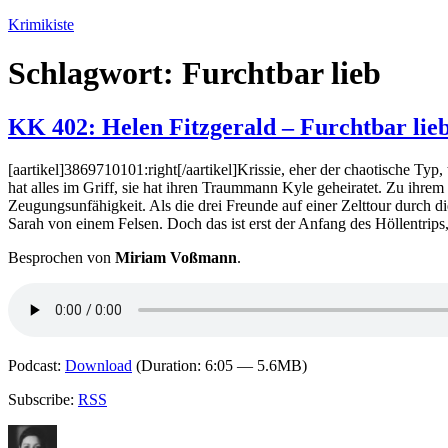
Zum
Krimikiste
Inhalt
springen
Schlagwort:
Furchtbar lieb
KK 402: Helen Fitzgerald – Furchtbar lie
[aartikel]3869710101:right[/aartikel]Krissie, eher der chaotische Typ, 
hat alles im Griff, sie hat ihren Traummann Kyle geheiratet. Zu ihrem
Zeugungsunfähigkeit. Als die drei Freunde auf einer Zelttour durch di
Sarah von einem Felsen. Doch das ist erst der Anfang des Höllentrips, 
Besprochen von
Miriam Voßmann
.
Podcast:
Download
(Duration: 6:05 — 5.6MB)
Subscribe:
RSS
Autor
Veröffentlicht
Kategorien
Schlagwörter