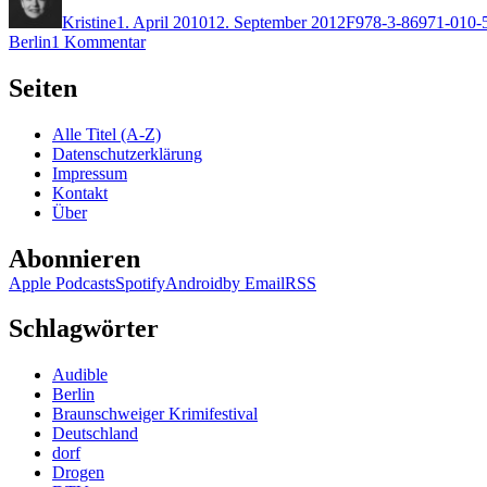
am
Kristine
1. April 2010
12. September 2012
F
978-3-86971-010-
zu
Berlin
1 Kommentar
KK
402:
Seiten
Helen
Fitzgerald
Alle Titel (A-Z)
–
Datenschutzerklärung
Furchtbar
Impressum
lieb
Kontakt
Über
Abonnieren
Apple Podcasts
Spotify
Android
by Email
RSS
Schlagwörter
Audible
Berlin
Braunschweiger Krimifestival
Deutschland
dorf
Drogen