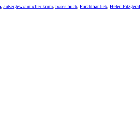
5
,
außergewöhnlicher krimi
,
böses buch
,
Furchtbar lieb
,
Helen Fitzgera