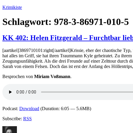
Zum
Krimikiste
Inhalt
springen
Schlagwort:
978-3-86971-010-5
KK 402: Helen Fitzgerald – Furchtbar lie
[aartikel]3869710101:right[/aartikel]Krissie, eher der chaotische Typ, 
hat alles im Griff, sie hat ihren Traummann Kyle geheiratet. Zu ihrem
Zeugungsunfähigkeit. Als die drei Freunde auf einer Zelttour durch di
Sarah von einem Felsen. Doch das ist erst der Anfang des Höllentrips, 
Besprochen von
Miriam Voßmann
.
Podcast:
Download
(Duration: 6:05 — 5.6MB)
Subscribe:
RSS
Autor
Veröffentlicht
Kategorien
Schlagwörter