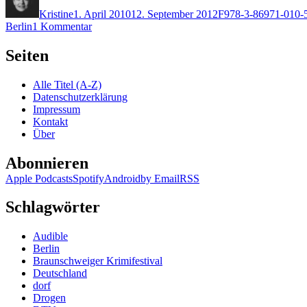
am
Kristine
1. April 2010
12. September 2012
F
978-3-86971-010-
zu
Berlin
1 Kommentar
KK
402:
Seiten
Helen
Fitzgerald
Alle Titel (A-Z)
–
Datenschutzerklärung
Furchtbar
Impressum
lieb
Kontakt
Über
Abonnieren
Apple Podcasts
Spotify
Android
by Email
RSS
Schlagwörter
Audible
Berlin
Braunschweiger Krimifestival
Deutschland
dorf
Drogen