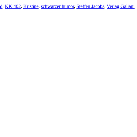
ld
,
KK 402
,
Kristine
,
schwarzer humor
,
Steffen Jacobs
,
Verlag Galiani