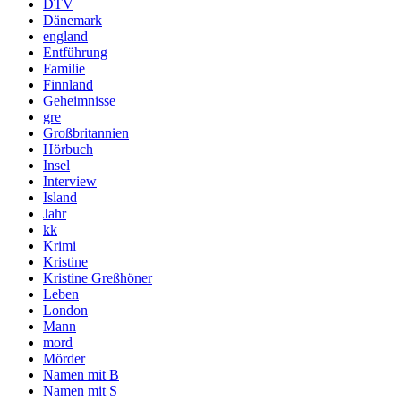
DTV
Dänemark
england
Entführung
Familie
Finnland
Geheimnisse
gre
Großbritannien
Hörbuch
Insel
Interview
Island
Jahr
kk
Krimi
Kristine
Kristine Greßhöner
Leben
London
Mann
mord
Mörder
Namen mit B
Namen mit S