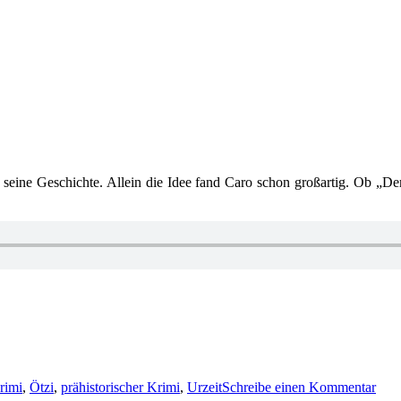
 seine Geschichte. Allein die Idee fand Caro schon großartig. Ob „Der
zu
1325
krimi
,
Ötzi
,
prähistorischer Krimi
,
Urzeit
Schreibe einen Kommentar
Fra