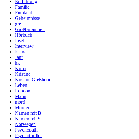
Entführung
Familie
Finnland
Geheimnisse
gre
Großbritannien
Hörbuch
Insel
Interview
Island
Jahr
kk
Krimi
Kristine
Kristine Greßhöner
Leben
London
Mann
mord
Mörder
Namen mit B
Namen mit S
Norwegen
Psychopath
Psychothriller