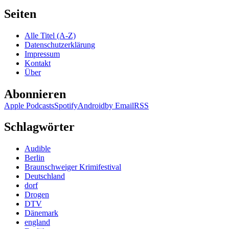
Seiten
Alle Titel (A-Z)
Datenschutzerklärung
Impressum
Kontakt
Über
Abonnieren
Apple Podcasts
Spotify
Android
by Email
RSS
Schlagwörter
Audible
Berlin
Braunschweiger Krimifestival
Deutschland
dorf
Drogen
DTV
Dänemark
england