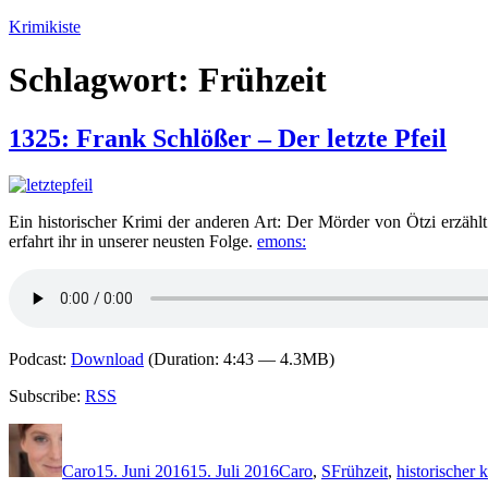
Zum
Krimikiste
Inhalt
springen
Schlagwort:
Frühzeit
1325: Frank Schlößer – Der letzte Pfeil
Ein historischer Krimi der anderen Art: Der Mörder von Ötzi erzählt
erfahrt ihr in unserer neusten Folge.
emons:
Podcast:
Download
(Duration: 4:43 — 4.3MB)
Subscribe:
RSS
Autor
Veröffentlicht
Kategorien
Schlagwörter
am
Caro
15. Juni 2016
15. Juli 2016
Caro
,
S
Frühzeit
,
historischer 