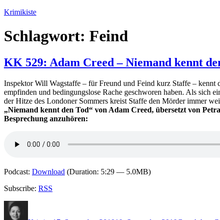
Zum
Krimikiste
Inhalt
springen
Schlagwort:
Feind
KK 529: Adam Creed – Niemand kennt de
Inspektor Will Wagstaffe – für Freund und Feind kurz Staffe – kennt
empfinden und bedingungslose Rache geschworen haben. Als sich eine w
der Hitze des Londoner Sommers kreist Staffe den Mörder immer weiter
„Niemand kennt den Tod“ von Adam Creed, übersetzt von Petra P
Besprechung anzuhören:
Podcast:
Download
(Duration: 5:29 — 5.0MB)
Subscribe:
RSS
Autor
Veröffentlicht
Kategorien
Schlagwö
am