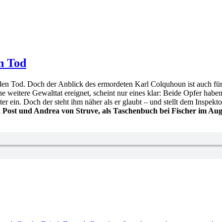
n Tod
 den Tod. Doch der Anblick des ermordeten Karl Colquhoun ist auch fü
eitere Gewalttat ereignet, scheint nur eines klar: Beide Opfer haben 
 ein. Doch der steht ihm näher als er glaubt – und stellt dem Inspekt
ost und Andrea von Struve, als Taschenbuch bei Fischer im Augus
rter