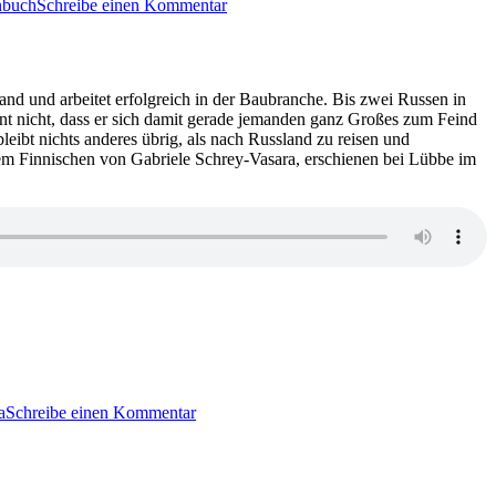
nbuch
Schreibe einen Kommentar
529:
Adam
Creed
–
Niemand
land und arbeitet erfolgreich in der Baubranche. Bis zwei Russen in
kennt
nt nicht, dass er sich damit gerade jemanden ganz Großes zum Feind
den
bleibt nichts anderes übrig, als nach Russland zu reisen und
Tod
em Finnischen von Gabriele Schrey-Vasara, erschienen bei Lübbe im
zu
KK
a
Schreibe einen Kommentar
505:
Matti
Rönkä
–
Russische