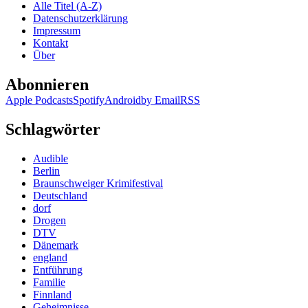
Alle Titel (A-Z)
Datenschutzerklärung
Impressum
Kontakt
Über
Abonnieren
Apple Podcasts
Spotify
Android
by Email
RSS
Schlagwörter
Audible
Berlin
Braunschweiger Krimifestival
Deutschland
dorf
Drogen
DTV
Dänemark
england
Entführung
Familie
Finnland
Geheimnisse