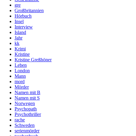
gre
Großbritannien
Hörbuch
Insel
Interview
Island
Jahr
kk
Krimi
Kristine
Kristine Greßhöner
Leben
London
Mann
mord
Mörder
Namen mit B
Namen mit S
Norwegen
Psychopath
Psychothriller
rache
Schweden
serienmörder