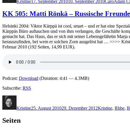
Kristine
17. September 2010
10. September 2010
Caro
Adam C
KK 505: Matti Rönkä – Russische Freund
Helsinki 2004: Viktor Kärppä ist cool, smart – und er hat eine Spezia
Kärppäs Büro auftauchen und von ihm verlangen, die Geschäfte kompl
gemacht hat. Das Haus, das er sich mit seiner Lebensgefährtin Marja ei
herauszufinden, bei wem er solchen Zorn ausgelöst hat … >>>> Kris
Februar 2010 (192 Seiten, 14,99 EUR).
Podcast:
Download
(Duration: 4:41 — 4.3MB)
Subscribe:
RSS
Autor
Veröffentlicht
Kategorien
Schlag
am
Kristine
25. August 2010
29. Dezember 2012
Kristine
,
R
bbe
,
B
Seiten