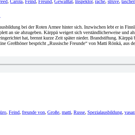
reed
,
Carola
,
Feind
,
Freund
,
Gewalttat
,
Inspektor
,
rache
,
struve
,
tasche
e
lausbildung bei der Roten Armee hinter sich. Inzwischen lebt er in Finn
ett an sie abzugeben. Kärppä weigert sich verständlicherweise und ah
ngerichtet hat, brennt kurze Zeit später nieder. Brandstiftung. Kärppä 
tine Greßhöner bespricht „Russische Freunde“ von Matti Rönkä, aus d
wörter
üro
,
Feind
,
freunde von
,
Große
,
matti
,
Russe
,
Spezialausbildung
,
vasar