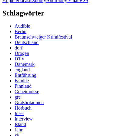
Apple Podcasts
Spotify
Android
by Email
RSS
Schlagwörter
Audible
Berlin
Braunschweiger Krimifestival
Deutschland
dorf
Drogen
DTV
Dänemark
england
Entführung
Familie
Finnland
Geheimnisse
gre
Großbritannien
Hörbuch
Insel
Interview
Island
Jahr
kk