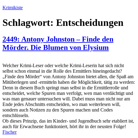
Zum
Krimikiste
Inhalt
springen
Schlagwort:
Entscheidungen
2449: Antony Johnston – Finde den
Mörder. Die Blumen von Elysium
Welcher Krimi-Leser oder welche Krimi-Leserin hat sich nicht
selbst schon einmal in die Rolle des Ermittlers hineingedacht?
„Finde den Mörder“ von Antony Johnston bietet allen, die Spaß am
Mitüberlegen und -ermitteln haben die Möglichkeit, tätig zu werden:
Denn in diesem Buch springt man selbst in die Ermittlerrolle und
entscheidet, welche Spuren man verfolgt, wen man verdächtigt und
was man genauer untersuchen will. Dabei muss man nicht nur am
Ende jedes Abschnitts entscheiden, wo man weiterlesen will,
sondern auch Notizen zu den Spuren machen und Codes
entschlüsseln.
Ob dieses Prinzip, das im Kinder- und Jugendbuch sehr etabliert ist,
auch für Erwachsene funktioniert, hört ihr in der neusten Folge!
Fischer