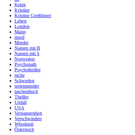
Krimi
Kristine
Kristine Greßhöner
Leben
London
Mann
mord
Mörder
Namen mit B
Namen mit S
Norwegen
Psychopath
Psychothriller
rache
Schweden
serienmörder
taschenbuch
Thriller
Unfall
USA
Vergangenheit
Verschwinden
Whodunit
Österreich