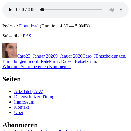
Podcast:
Download
(Duration: 4:39 — 5.0MB)
Subscribe:
RSS
Autor
Veröffentlicht
Kategorien
Schlagwörter
am
Caro
23. Januar 2026
9. Januar 2026
Caro
,
J
Entscheidungen
,
Ermittlungen
,
mord
,
Ratekrimi
,
Rätsel
,
Rätselkrimi
,
zu
Whodunit
Schreibe einen Kommentar
2449:
Antony
Seiten
Johnston
–
Alle Titel (A-Z)
Finde
Datenschutzerklärung
den
Impressum
Mörder.
Kontakt
Die
Über
Blumen
von
Abonnieren
Elysium