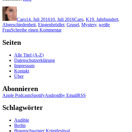
Autor
Veröffentlicht
Kategorien
Schlagwörter
am
Caro
14. Juli 2016
10. Juli 2016
Caro
,
K
19. Jahrhundert
,
Abgeschiedenheit
,
Eingenbrödler
,
Grusel
,
Mystery
,
weiße
zu
Frau
Schreibe einen Kommentar
1337:
Stefanie
Seiten
Kasper
–
Alle Titel (A-Z)
Das
Datenschutzerklärung
verlorene
Impressum
Dorf
Kontakt
Über
Abonnieren
Apple Podcasts
Spotify
Android
by Email
RSS
Schlagwörter
Audible
Berlin
Braunschweiger Krimifestival