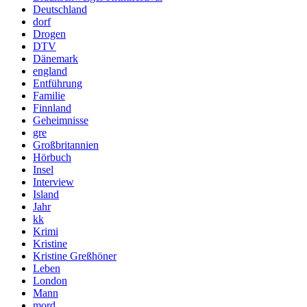
Deutschland
dorf
Drogen
DTV
Dänemark
england
Entführung
Familie
Finnland
Geheimnisse
gre
Großbritannien
Hörbuch
Insel
Interview
Island
Jahr
kk
Krimi
Kristine
Kristine Greßhöner
Leben
London
Mann
mord