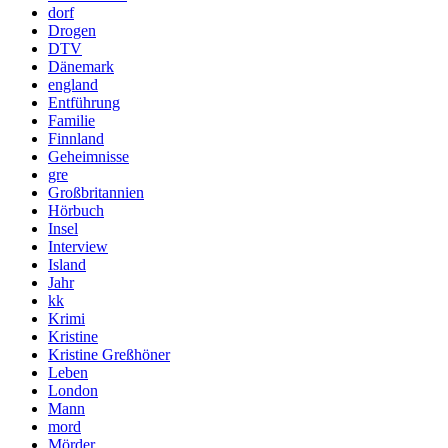
dorf
Drogen
DTV
Dänemark
england
Entführung
Familie
Finnland
Geheimnisse
gre
Großbritannien
Hörbuch
Insel
Interview
Island
Jahr
kk
Krimi
Kristine
Kristine Greßhöner
Leben
London
Mann
mord
Mörder