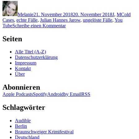
Autor
Veröffentlicht
Kategorien
Schlagwö
am
Melanie
21. November 2018
20. November 2018
J
,
M
Cold
Cases
,
echte Fälle
,
Julian Hannes Jarow
,
ungelöste Fälle
,
You
zu
Tube
Schreibe einen Kommentar
1683:
Julian
Seiten
Hannes
Jarow
Alle Titel (A-Z)
–
Datenschutzerklärung
Die
Impressum
Welt
Kontakt
ist
Über
böse
Abonnieren
Apple Podcasts
Spotify
Android
by Email
RSS
Schlagwörter
Audible
Berlin
Braunschweiger Krimifestival
Deutschland