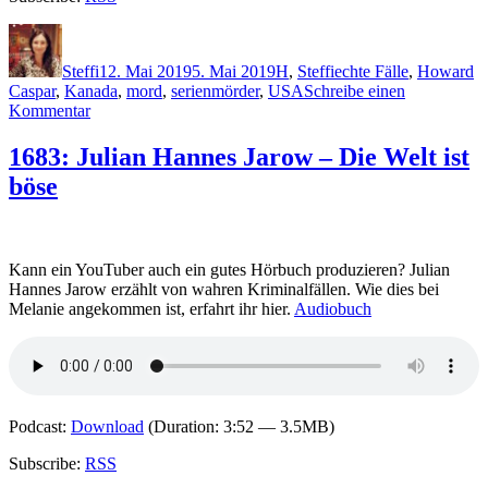
Autor
Veröffentlicht
Kategorien
Schlagwörter
am
Steffi
12. Mai 2019
5. Mai 2019
H
,
Steffi
echte Fälle
,
Howard
Caspar
,
Kanada
,
mord
,
serienmörder
,
USA
Schreibe einen
zu
Kommentar
1777:
Andrew
1683: Julian Hannes Jarow – Die Welt ist
Holland
böse
–
Highway
des
Todes
Kann ein YouTuber auch ein gutes Hörbuch produzieren? Julian
Hannes Jarow erzählt von wahren Kriminalfällen. Wie dies bei
Melanie angekommen ist, erfahrt ihr hier.
Audiobuch
Podcast:
Download
(Duration: 3:52 — 3.5MB)
Subscribe:
RSS