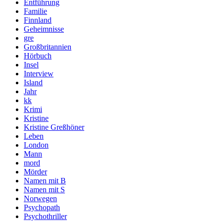
Entführung
Familie
Finnland
Geheimnisse
gre
Großbritannien
Hörbuch
Insel
Interview
Island
Jahr
kk
Krimi
Kristine
Kristine Greßhöner
Leben
London
Mann
mord
Mörder
Namen mit B
Namen mit S
Norwegen
Psychopath
Psychothriller