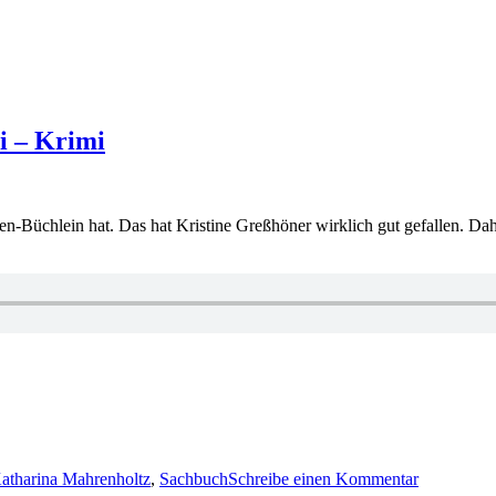
i – Krimi
-Büchlein hat. Das hat Kristine Greßhöner wirklich gut gefallen. Daher
zu
1336:
atharina Mahrenholtz
,
Sachbuch
Schreibe einen Kommentar
Katharina