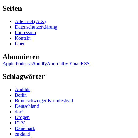
Seiten
Alle Titel (A-Z)
Datenschutzerklärung
Impressum
Kontakt
Über
Abonnieren
Apple Podcasts
Spotify
Android
by Email
RSS
Schlagwörter
Audible
Berlin
Braunschweiger Krimifestival
Deutschland
dorf
Drogen
DTV
Dänemark
england