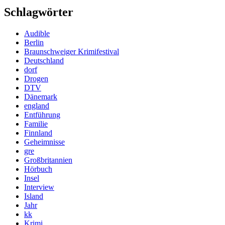
Schlagwörter
Audible
Berlin
Braunschweiger Krimifestival
Deutschland
dorf
Drogen
DTV
Dänemark
england
Entführung
Familie
Finnland
Geheimnisse
gre
Großbritannien
Hörbuch
Insel
Interview
Island
Jahr
kk
Krimi