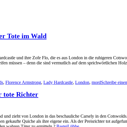
er Tote im Wald
rdcastle und ihre Zofe Flo, die es aus London in die ruhigeren Cotswold
greifen müssen – denn die sind vermutlich auf dem sprichwörtlichen Ho
rter
ds
,
Florence Armstrong
,
Lady Hardcastle
,
London
,
mord
Schreibe ein
 tote Richter
nd und zieht von London in das beschauliche Carsely in den Cotswolds
n gekaufte Quiche als ihre eigene ein. Als der Preisrichter tot aufgef
den wahren Täter zu ermitteln ?
BasteiLübbe