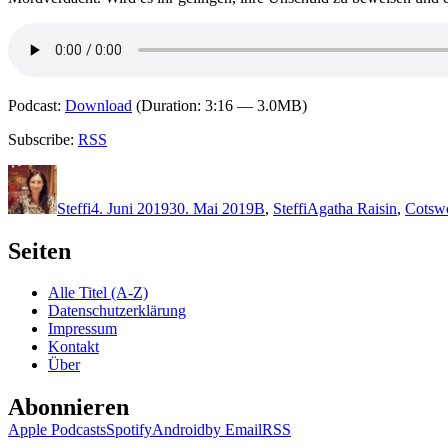
Podcast:
Download
(Duration: 3:16 — 3.0MB)
Subscribe:
RSS
Autor
Veröffentlicht
Kategorien
Schlagwörter
am
Steffi
4. Juni 2019
30. Mai 2019
B
,
Steffi
Agatha Raisin
,
Cotsw
Seiten
Alle Titel (A-Z)
Datenschutzerklärung
Impressum
Kontakt
Über
Abonnieren
Apple Podcasts
Spotify
Android
by Email
RSS