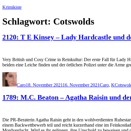
Zum
Krimikiste
Inhalt
springen
Schlagwort:
Cotswolds
2120: T E Kinsey – Lady Hardcastle und d
Very British und Cosy Crime in Reinkultur: Der erste Fall für Lady Ha
beiden eine Leiche finden und der örtlichen Polizei unter die Arme 
Autor
Veröffentlicht
Kategorien
Schlagwö
am
Caro
18. November 2021
16. November 2021
Caro
,
K
Cotswol
1789: M.C. Beaton – Agatha Raisin und der
Die PR-Beraterin Agatha Raisin geht in den wohlverdienten Ruhesta
einem Backwettbewerb teil und reicht kurzerhand eine im Feinkostlade
Mordverdacht. Wird es ihr gelingen, ihre Unschuld zu beweisen und 