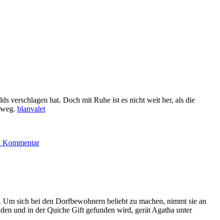
s verschlagen hat. Doch mit Ruhe ist es nicht weit her, als die
lzweg.
blanvalet
zu
2120:
en Kommentar
T
E
Kinsey
–
Lady
Hardcastle
und
. Um sich bei den Dorfbewohnern beliebt zu machen, nimmt sie an
der
unden und in der Quiche Gift gefunden wird, gerät Agatha unter
Tote