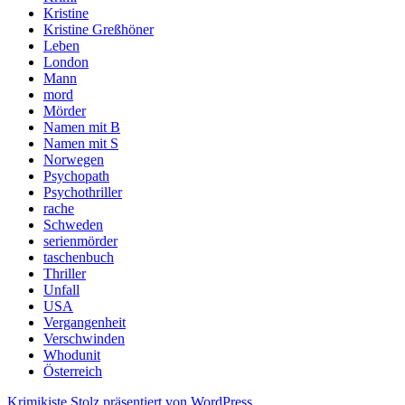
Kristine
Kristine Greßhöner
Leben
London
Mann
mord
Mörder
Namen mit B
Namen mit S
Norwegen
Psychopath
Psychothriller
rache
Schweden
serienmörder
taschenbuch
Thriller
Unfall
USA
Vergangenheit
Verschwinden
Whodunit
Österreich
Krimikiste
Stolz präsentiert von WordPress