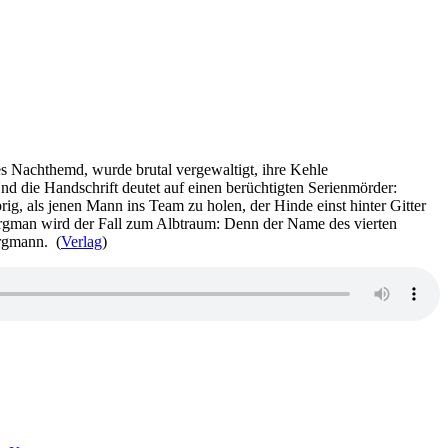
aues Nachthemd, wurde brutal vergewaltigt, ihre Kehle
 die Handschrift deutet auf einen berüchtigten Serienmörder:
rig, als jenen Mann ins Team zu holen, der Hinde einst hinter Gitter
ergman wird der Fall zum Albtraum: Denn der Name des vierten
ergmann. (
Verlag
)
zu
860: