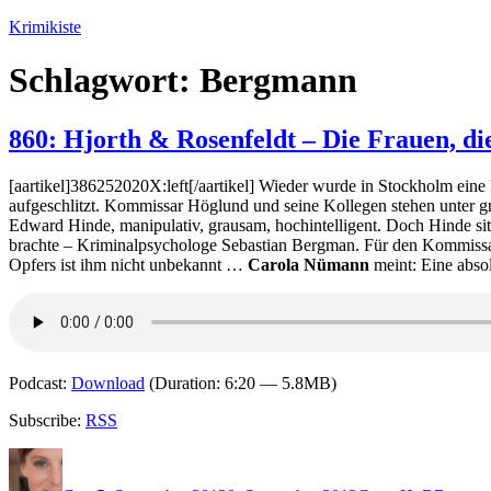
Zum
Krimikiste
Inhalt
springen
Schlagwort:
Bergmann
860: Hjorth & Rosenfeldt – Die Frauen, di
[aartikel]386252020X:left[/aartikel] Wieder wurde in Stockholm eine F
aufgeschlitzt. Kommissar Höglund und seine Kollegen stehen unter g
Edward Hinde, manipulativ, grausam, hochintelligent. Doch Hinde sitzt
brachte – Kriminalpsychologe Sebastian Bergman. Für den Kommissar
Opfers ist ihm nicht unbekannt …
Carola Nümann
meint: Eine abso
Podcast:
Download
(Duration: 6:20 — 5.8MB)
Subscribe:
RSS
Autor
Veröffentlicht
Kategorien
Schlagw
am