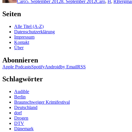
Caro
5. September 2012
8. September 2012
Caro
,
H
,
R
Bergma
Seiten
Alle Titel (A-Z)
Datenschutzerklärung
Impressum
Kontakt
Über
Abonnieren
Apple Podcasts
Spotify
Android
by Email
RSS
Schlagwörter
Audible
Berlin
Braunschweiger Krimifestival
Deutschland
dorf
Drogen
DTV
Dänemark