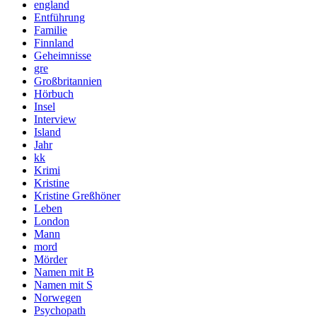
england
Entführung
Familie
Finnland
Geheimnisse
gre
Großbritannien
Hörbuch
Insel
Interview
Island
Jahr
kk
Krimi
Kristine
Kristine Greßhöner
Leben
London
Mann
mord
Mörder
Namen mit B
Namen mit S
Norwegen
Psychopath