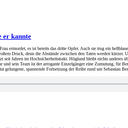
e er kannte
rau ermordet, es ist bereits das dritte Opfer. Auch sie trug ein hellbl
roßem Druck, denn die Abstände zwischen den Taten werden kürzer. Und
 seit Jahren im Hochsicherheitstrakt. Höglund bleibt nichts anderes üb
 und sein Team ist der arrogante Einzelgänger eine Zumutung, für B
lut gelungene, spannende Fortsetzung der Reihe rund um Sebastian B
örter