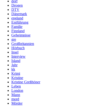
dorf
Drogen
DTV
Dänemark
england
Entführung
Familie
Finnland
Geheimnisse
gre
Großbritannien
Hörbuch
Insel
Interview
Island
Jahr
kk
Krimi
Kristine
Kristine Greßhöner
Leben
London
Mann
mord
Mörder