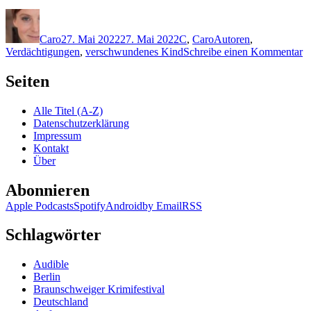
Autor
Veröffentlicht
Kategorien
Schlagwörter
am
Caro
27. Mai 2022
27. Mai 2022
C
,
Caro
Autoren
,
z
Verdächtigungen
,
verschwundenes Kind
Schreibe einen Kommentar
2
P
Seiten
C
–
Alle Titel (A-Z)
K
Datenschutzerklärung
Impressum
Kontakt
Über
Abonnieren
Apple Podcasts
Spotify
Android
by Email
RSS
Schlagwörter
Audible
Berlin
Braunschweiger Krimifestival
Deutschland