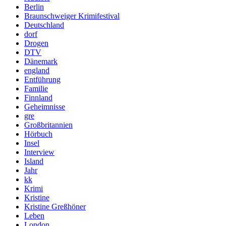
Berlin
Braunschweiger Krimifestival
Deutschland
dorf
Drogen
DTV
Dänemark
england
Entführung
Familie
Finnland
Geheimnisse
gre
Großbritannien
Hörbuch
Insel
Interview
Island
Jahr
kk
Krimi
Kristine
Kristine Greßhöner
Leben
London