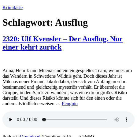
Zum
Krimikiste
Inhalt
springen
Schlagwort:
Ausflug
2320: Ulf Kvensler – Der Ausflug. Nur
einer kehrt zurück
Anna, Henrik und Milena sind ein eingespieltes Team, wenn es um
das Wandern in Schwedens Wildnis geht. Doch dieses Jahr ist
Milenas neuer Freund Jakob dabei, der sich von Anfang an sehr
bestimmend und gleichzeitig mysteriös verhält. Er überredet die
Gruppe, in den Sarek zu wandern, was ein extrem großes Risiko
darstellt. Und dieses Risiko könnte sich für den einen oder die
andere als tödlich erweisen …
Penguin
Podcast:
Download
(Duration: 5:15 — 5.5MB)