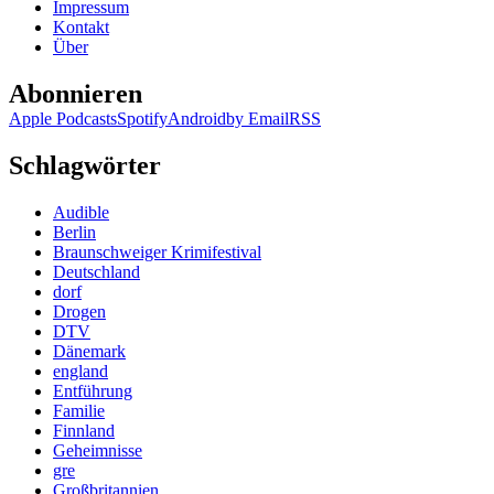
Impressum
Kontakt
Über
Abonnieren
Apple Podcasts
Spotify
Android
by Email
RSS
Schlagwörter
Audible
Berlin
Braunschweiger Krimifestival
Deutschland
dorf
Drogen
DTV
Dänemark
england
Entführung
Familie
Finnland
Geheimnisse
gre
Großbritannien