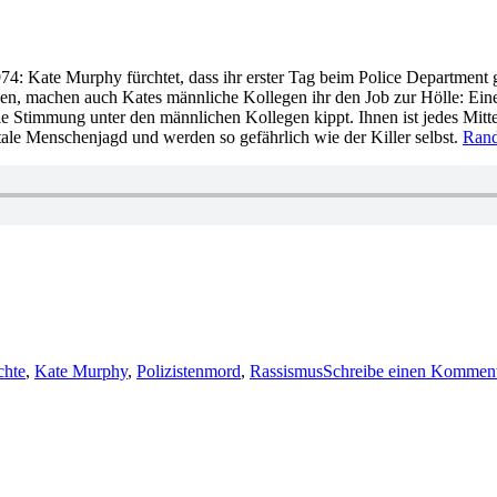
74: Kate Murphy fürchtet, dass ihr erster Tag beim Police Department glei
chen, machen auch Kates männliche Kollegen ihr den Job zur Hölle: Ein
ie Stimmung unter den männlichen Kollegen kippt. Ihnen ist jedes Mittel
ale Menschenjagd und werden so gefährlich wie der Killer selbst.
Ran
chte
,
Kate Murphy
,
Polizistenmord
,
Rassismus
Schreibe einen Kommen