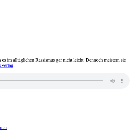
n es im alltäglichen Rassismus gar nicht leicht. Dennoch meistern sie
Verlag
zu
1700:
ntar
Thomas