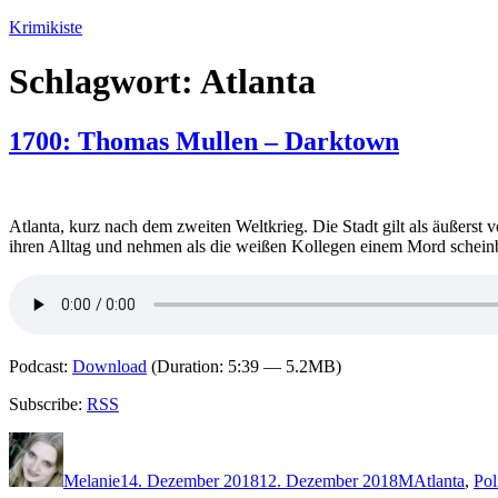
Zum
Krimikiste
Inhalt
springen
Schlagwort:
Atlanta
1700: Thomas Mullen – Darktown
Atlanta, kurz nach dem zweiten Weltkrieg. Die Stadt gilt als äußerst v
ihren Alltag und nehmen als die weißen Kollegen einem Mord scheinbar
Podcast:
Download
(Duration: 5:39 — 5.2MB)
Subscribe:
RSS
Autor
Veröffentlicht
Kategorien
Schlagwörte
am
Melanie
14. Dezember 2018
12. Dezember 2018
M
Atlanta
,
Pol