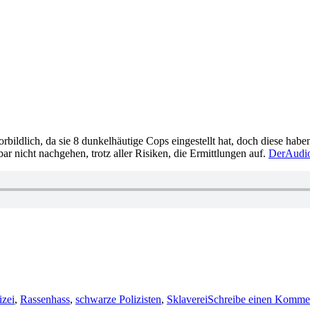
orbildlich, da sie 8 dunkelhäutige Cops eingestellt hat, doch diese habe
 nicht nachgehen, trotz aller Risiken, die Ermittlungen auf.
DerAudio
r
izei
,
Rassenhass
,
schwarze Polizisten
,
Sklaverei
Schreibe einen Komme