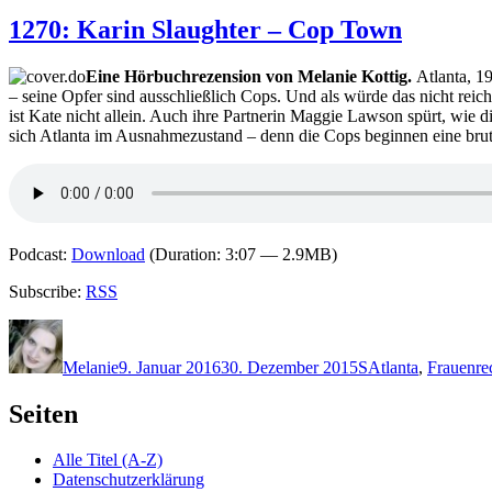
1270: Karin Slaughter – Cop Town
Eine Hörbuchrezension von Melanie Kottig.
Atlanta, 19
– seine Opfer sind ausschließlich Cops. Und als würde das nicht rei
ist Kate nicht allein. Auch ihre Partnerin Maggie Lawson spürt, wie d
sich Atlanta im Ausnahmezustand – denn die Cops beginnen eine brut
Podcast:
Download
(Duration: 3:07 — 2.9MB)
Subscribe:
RSS
Autor
Veröffentlicht
Kategorien
Schlagwörter
am
Melanie
9. Januar 2016
30. Dezember 2015
S
Atlanta
,
Frauenre
Seiten
Alle Titel (A-Z)
Datenschutzerklärung