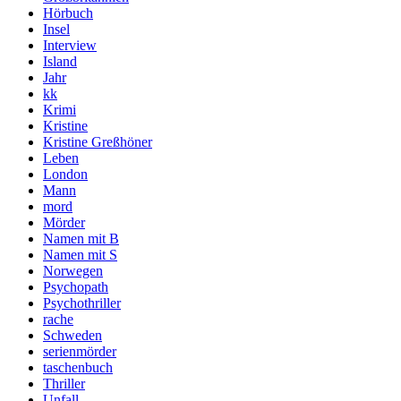
Hörbuch
Insel
Interview
Island
Jahr
kk
Krimi
Kristine
Kristine Greßhöner
Leben
London
Mann
mord
Mörder
Namen mit B
Namen mit S
Norwegen
Psychopath
Psychothriller
rache
Schweden
serienmörder
taschenbuch
Thriller
Unfall