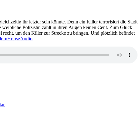
Mullen
–
Darktown
chzeitig ihr letzter sein könnte. Denn ein Killer terrorisiert die Stadt
e weibliche Polizistin zählt in ihren Augen keinen Cent. Zum Glück
 recht, um den Killer zur Strecke zu bringen. Und plötzlich befindet
domHouseAudio
zu
1270:
tar
Karin
Slaughter
–
Cop
Town