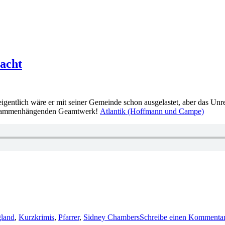
acht
gentlich wäre er mit seiner Gemeinde schon ausgelastet, aber das Unre
 zusammenhängenden Geamtwerk!
Atlantik (Hoffmann und Campe)
gland
,
Kurzkrimis
,
Pfarrer
,
Sidney Chambers
Schreibe einen Kommenta