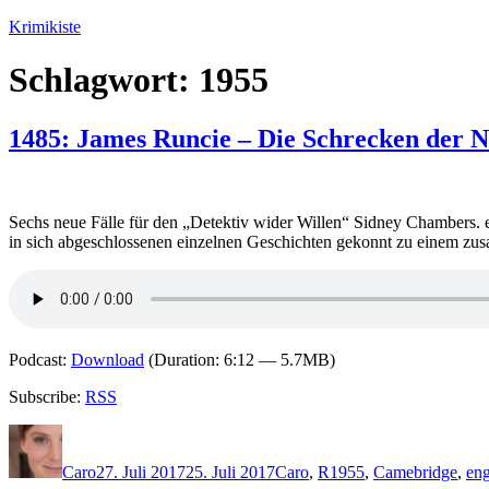
Zum
Krimikiste
Inhalt
springen
Schlagwort:
1955
1485: James Runcie – Die Schrecken der N
Sechs neue Fälle für den „Detektiv wider Willen“ Sidney Chambers. ei
in sich abgeschlossenen einzelnen Geschichten gekonnt zu einem
Podcast:
Download
(Duration: 6:12 — 5.7MB)
Subscribe:
RSS
Autor
Veröffentlicht
Kategorien
Schlagwörter
am
Caro
27. Juli 2017
25. Juli 2017
Caro
,
R
1955
,
Camebridge
,
en