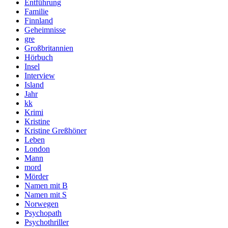
Entführung
Familie
Finnland
Geheimnisse
gre
Großbritannien
Hörbuch
Insel
Interview
Island
Jahr
kk
Krimi
Kristine
Kristine Greßhöner
Leben
London
Mann
mord
Mörder
Namen mit B
Namen mit S
Norwegen
Psychopath
Psychothriller