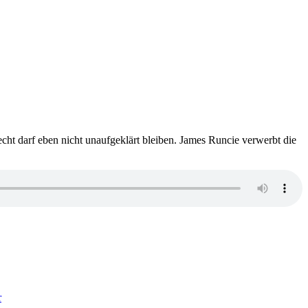
cht darf eben nicht unaufgeklärt bleiben. James Runcie verwerbt die
zu
1485:
r
James