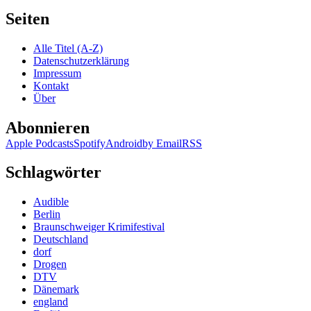
Seiten
Alle Titel (A-Z)
Datenschutzerklärung
Impressum
Kontakt
Über
Abonnieren
Apple Podcasts
Spotify
Android
by Email
RSS
Schlagwörter
Audible
Berlin
Braunschweiger Krimifestival
Deutschland
dorf
Drogen
DTV
Dänemark
england