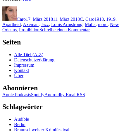
Autor
Veröffentlicht
Kategorien
Schlagwörter
am
Caro
17. März 2018
11. März 2018
C
,
Caro
1918
,
1919
,
Apartheid
,
Axeman
,
Jazz
,
Louis Armstrong
,
Mafia
,
mord
,
New
zu
Orleans
,
Prohibition
Schreibe einen Kommentar
1580:
Ray
Seiten
Celestin
–
Alle Titel (A-Z)
Höllenjazz
Datenschutzerklärung
in
Impressum
New
Kontakt
Orleans
Über
Abonnieren
Apple Podcasts
Spotify
Android
by Email
RSS
Schlagwörter
Audible
Berlin
Braunschweiger Krimifestival