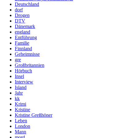
Deutschland
dorf
Drogen
DTV
Dänemark
england
Entführung
Familie
Finnland
Geheimnisse
gre
Großbritannien
Hörbuch
Insel
Interview
Island
Jahr
kk
Krimi
Kristine
Kristine Greßhöner
Leben
London
Mann
mord