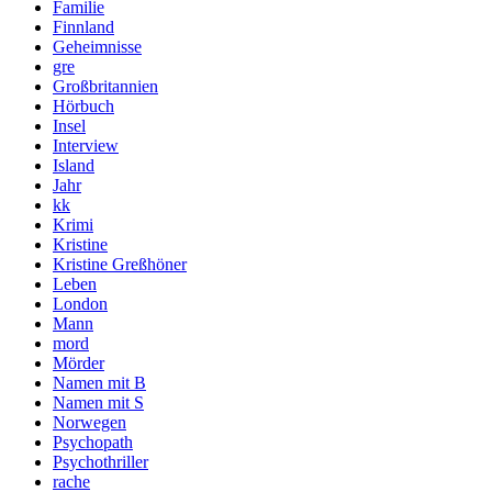
Familie
Finnland
Geheimnisse
gre
Großbritannien
Hörbuch
Insel
Interview
Island
Jahr
kk
Krimi
Kristine
Kristine Greßhöner
Leben
London
Mann
mord
Mörder
Namen mit B
Namen mit S
Norwegen
Psychopath
Psychothriller
rache