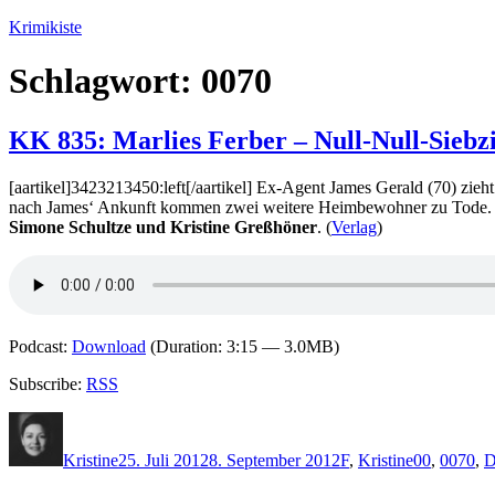
Zum
Krimikiste
Inhalt
springen
Schlagwort:
0070
KK 835: Marlies Ferber – Null-Null-Siebz
[aartikel]3423213450:left[/aartikel] Ex-Agent James Gerald (70) zi
nach James‘ Ankunft kommen zwei weitere Heimbewohner zu Tode. Ba
Simone Schultze und Kristine Greßhöner
. (
Verlag
)
Podcast:
Download
(Duration: 3:15 — 3.0MB)
Subscribe:
RSS
Autor
Veröffentlicht
Kategorien
Schlagwört
am
Kristine
25. Juli 2012
8. September 2012
F
,
Kristine
00
,
0070
,