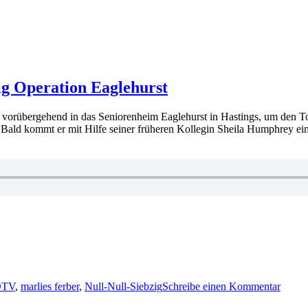
ig Operation Eaglehurst
eht vorübergehend in das Seniorenheim Eaglehurst in Hastings, um den 
ld kommt er mit Hilfe seiner früheren Kollegin Sheila Humphrey ei
er
zu
KK
DTV
,
marlies ferber
,
Null-Null-Siebzig
Schreibe einen Kommentar
835:
Marlie