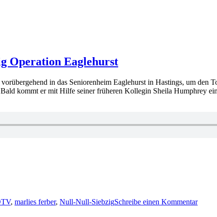
ig Operation Eaglehurst
eht vorübergehend in das Seniorenheim Eaglehurst in Hastings, um den 
ld kommt er mit Hilfe seiner früheren Kollegin Sheila Humphrey ei
er
zu
KK
DTV
,
marlies ferber
,
Null-Null-Siebzig
Schreibe einen Kommentar
835:
Marlie