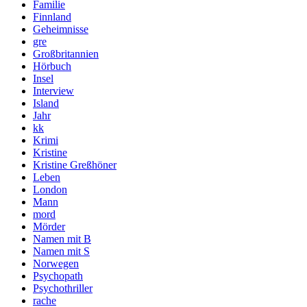
Familie
Finnland
Geheimnisse
gre
Großbritannien
Hörbuch
Insel
Interview
Island
Jahr
kk
Krimi
Kristine
Kristine Greßhöner
Leben
London
Mann
mord
Mörder
Namen mit B
Namen mit S
Norwegen
Psychopath
Psychothriller
rache