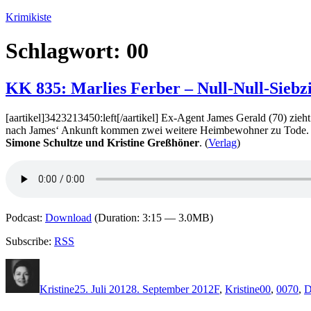
Zum
Krimikiste
Inhalt
springen
Schlagwort:
00
KK 835: Marlies Ferber – Null-Null-Siebz
[aartikel]3423213450:left[/aartikel] Ex-Agent James Gerald (70) zi
nach James‘ Ankunft kommen zwei weitere Heimbewohner zu Tode. Ba
Simone Schultze und Kristine Greßhöner
. (
Verlag
)
Podcast:
Download
(Duration: 3:15 — 3.0MB)
Subscribe:
RSS
Autor
Veröffentlicht
Kategorien
Schlagwört
am
Kristine
25. Juli 2012
8. September 2012
F
,
Kristine
00
,
0070
,