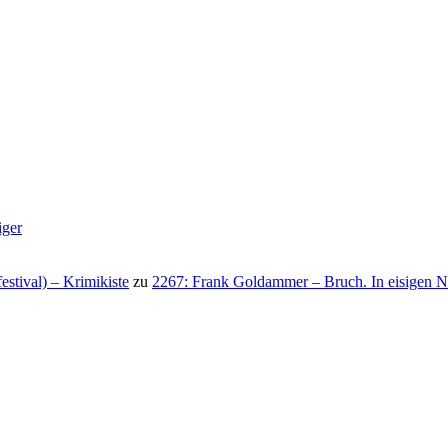
iger
stival) – Krimikiste
zu
2267: Frank Goldammer – Bruch. In eisigen N