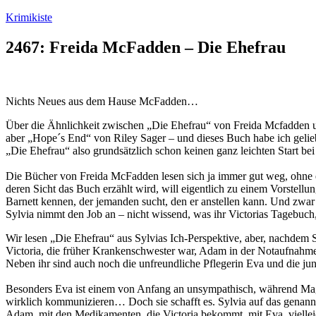
Zum
Krimikiste
Inhalt
springen
2467: Freida McFadden – Die Ehefrau
Nichts Neues aus dem Hause McFadden…
Über die Ähnlichkeit zwischen „Die Ehefrau“ von Freida Mcfadden und
aber „Hope´s End“ von Riley Sager – und dieses Buch habe ich gelieb
„Die Ehefrau“ also grundsätzlich schon keinen ganz leichten Start bei 
Die Bücher von Freida McFadden lesen sich ja immer gut weg, ohne ei
deren Sicht das Buch erzählt wird, will eigentlich zu einem Vorstellu
Barnett kennen, der jemanden sucht, den er anstellen kann. Und zwar f
Sylvia nimmt den Job an – nicht wissend, was ihr Victorias Tagebuch,
Wir lesen „Die Ehefrau“ aus Sylvias Ich-Perspektive, aber, nachdem 
Victoria, die früher Krankenschwester war, Adam in der Notaufnahme ke
Neben ihr sind auch noch die unfreundliche Pflegerin Eva und die j
Besonders Eva ist einem von Anfang an unsympathisch, während Maggie 
wirklich kommunizieren… Doch sie schafft es. Sylvia auf das genannt
Adam, mit den Medikamenten, die Victoria bekommt, mit Eva, viellei