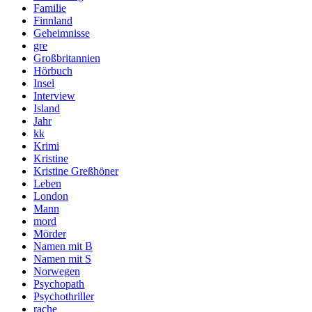
Familie
Finnland
Geheimnisse
gre
Großbritannien
Hörbuch
Insel
Interview
Island
Jahr
kk
Krimi
Kristine
Kristine Greßhöner
Leben
London
Mann
mord
Mörder
Namen mit B
Namen mit S
Norwegen
Psychopath
Psychothriller
rache