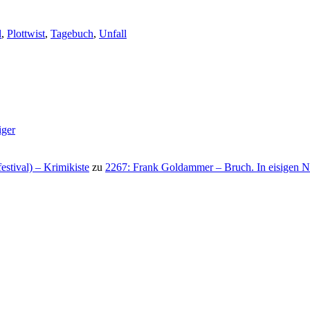
l
,
Plottwist
,
Tagebuch
,
Unfall
iger
stival) – Krimikiste
zu
2267: Frank Goldammer – Bruch. In eisigen N