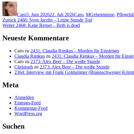
Autor
Veröffentlicht
Kategorien
Schlagwörter
am
Caro
5. Juni 2026
22. Juli 2026
Caro
,
M
Geheimnisse
,
Pflegefal
Beitragsnavigation
Vorheriger
Zurück
2466: Sven Jacobs – Letzte Stunde Tod
Nächster
Beitrag:
Weiter
2468: Katie Bernet – Beth is dead
Beitrag:
Neueste Kommentare
Caro
zu
2431: Claudia Rimkus – Morden für Einsteiger
Claudia Rimkus
zu
2431: Claudia Rimkus – Morden für Einste
Caro
zu
2373: Alex Beer – Die weiße Stunde
Christoph
zu
2373: Alex Beer – Die weiße Stunde
2364: Interview mit Frank Goldammer (Braunschweiger Krimife
Meta
Anmelden
Eintrags-Feed
Kommentar-Feed
WordPress.org
Suchen