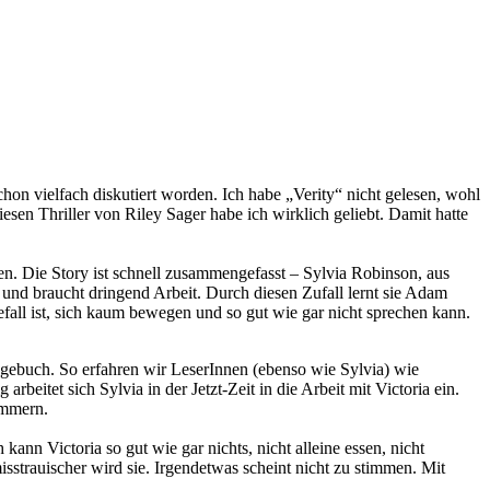
on vielfach diskutiert worden. Ich habe „Verity“ nicht gelesen, wohl
en Thriller von Riley Sager habe ich wirklich geliebt. Damit hatte
en. Die Story ist schnell zusammengefasst – Sylvia Robinson, aus
t und braucht dringend Arbeit. Durch diesen Zufall lernt sie Adam
efall ist, sich kaum bewegen und so gut wie gar nicht sprechen kann.
agebuch. So erfahren wir LeserInnen (ebenso wie Sylvia) wie
eitet sich Sylvia in der Jetzt-Zeit in die Arbeit mit Victoria ein.
ümmern.
nn Victoria so gut wie gar nichts, nicht alleine essen, nicht
strauischer wird sie. Irgendetwas scheint nicht zu stimmen. Mit