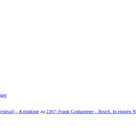
iger
stival) – Krimikiste
zu
2267: Frank Goldammer – Bruch. In eisigen N