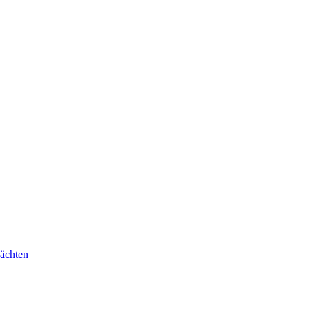
ächten