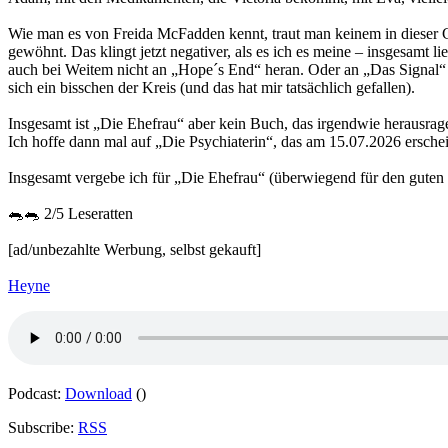
Wie man es von Freida McFadden kennt, traut man keinem in dieser G
gewöhnt. Das klingt jetzt negativer, als es ich es meine – insgesamt 
auch bei Weitem nicht an „Hope´s End“ heran. Oder an „Das Signal“ vo
sich ein bisschen der Kreis (und das hat mir tatsächlich gefallen).
Insgesamt ist „Die Ehefrau“ aber kein Buch, das irgendwie herausrage
Ich hoffe dann mal auf „Die Psychiaterin“, das am 15.07.2026 erschein
Insgesamt vergebe ich für „Die Ehefrau“ (überwiegend für den gute
🐀🐀 2/5 Leseratten
[ad/unbezahlte Werbung, selbst gekauft]
Heyne
Podcast:
Download
()
Subscribe:
RSS