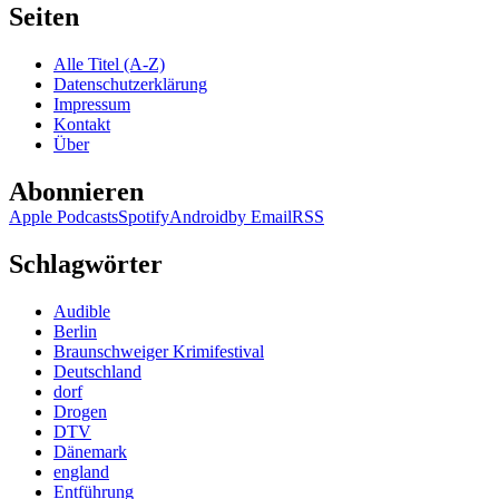
Seiten
Alle Titel (A-Z)
Datenschutzerklärung
Impressum
Kontakt
Über
Abonnieren
Apple Podcasts
Spotify
Android
by Email
RSS
Schlagwörter
Audible
Berlin
Braunschweiger Krimifestival
Deutschland
dorf
Drogen
DTV
Dänemark
england
Entführung