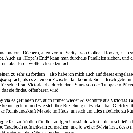
 anderen Büchern, allen voran „Verity“ von Colleen Hoover, ist ja sch
t. Auch zu „Hope´s End“ kann man durchaus Parallelen ziehen, und dies
mir, aber lesen wollte ich es dennoch.
nen zu sehr zu fordern – also habe ich mich auch auf dieses eingelass
ngsgespräch, als es zu einem Zwischenfall kommt. Sie ist frisch getrenn
ür seine Frau Victoria, die durch einen Sturz von der Treppe ein Pfleg
 das sie findet, offenbaren wird.
Sylvia es gefunden hat, auch immer wieder Ausschnitte aus Victorias T
nnengelernt und wie sich ihre Beziehung entwickelt hat. Gleichzeitig arb
unge Reinigungskraft Maggie im Haus, um sich um alles mögliche zu k
fast zu fröhlich für die traurigen Umstände wirkt – denn schließlich ka
e Tagebuch aufmerksam zu machen, und je weiter Sylvia liest, desto mis
cht sogar mit dem Sturz von der Treppe.