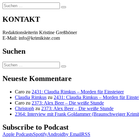
Suchen
Suchen
nach:
KONTAKT
Redaktionsleiterin Kristine Greßhöner
E-Mail: info@krimikiste.com
Suchen
Suchen
Suchen
nach:
Neueste Kommentare
Caro
zu
2431: Claudia Rimkus – Morden für Einsteiger
Claudia Rimkus
zu
2431: Claudia Rimkus – Morden für Einste
Caro
zu
2373: Alex Beer – Die weiße Stunde
Christoph
zu
2373: Alex Beer – Die weiße Stunde
2364: Interview mit Frank Goldammer (Braunschweiger Krimife
Subscribe to Podcast
Apple Podcasts
Spotify
Android
by Email
RSS