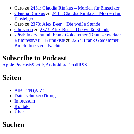
Caro
zu
2431: Claudia Rimkus – Morden für Einsteiger
Claudia Rimkus
zu
2431: Claudia Rimkus – Morden für
Einsteiger
Caro
zu
2373: Alex Beer – Die weiße Stunde
Christoph
zu
2373: Alex Beer – Die weiße Stunde
2364: Interview mit Frank Goldammer (Braunschweiger
Krimifestival) – Krimikiste
zu
2267: Frank Goldammer –
Bruch. In eisigen Nächten
Subscribe to Podcast
Apple Podcasts
Spotify
Android
by Email
RSS
Seiten
Alle Titel (A-Z)
Datenschutzerklärung
Impressum
Kontakt
Über
Suchen