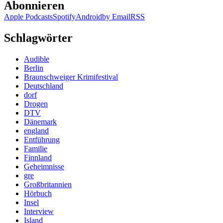
Abonnieren
Apple Podcasts
Spotify
Android
by Email
RSS
Schlagwörter
Audible
Berlin
Braunschweiger Krimifestival
Deutschland
dorf
Drogen
DTV
Dänemark
england
Entführung
Familie
Finnland
Geheimnisse
gre
Großbritannien
Hörbuch
Insel
Interview
Island