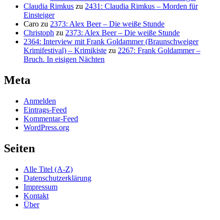
Claudia Rimkus
zu
2431: Claudia Rimkus – Morden für
Einsteiger
Caro
zu
2373: Alex Beer – Die weiße Stunde
Christoph
zu
2373: Alex Beer – Die weiße Stunde
2364: Interview mit Frank Goldammer (Braunschweiger
Krimifestival) – Krimikiste
zu
2267: Frank Goldammer –
Bruch. In eisigen Nächten
Meta
Anmelden
Eintrags-Feed
Kommentar-Feed
WordPress.org
Seiten
Alle Titel (A-Z)
Datenschutzerklärung
Impressum
Kontakt
Über