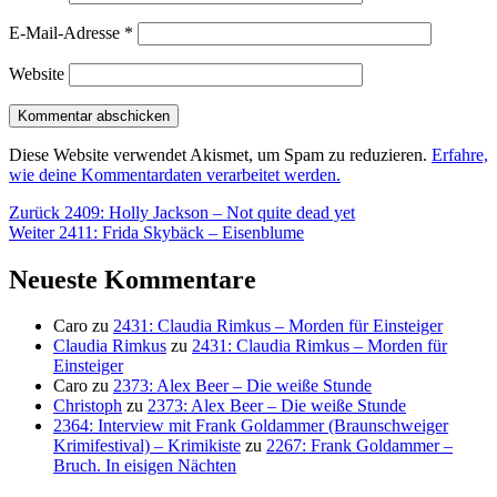
E-Mail-Adresse
*
Website
Diese Website verwendet Akismet, um Spam zu reduzieren.
Erfahre,
wie deine Kommentardaten verarbeitet werden.
Beitragsnavigation
Vorheriger
Zurück
2409: Holly Jackson – Not quite dead yet
Nächster
Beitrag:
Weiter
2411: Frida Skybäck – Eisenblume
Beitrag:
Neueste Kommentare
Caro
zu
2431: Claudia Rimkus – Morden für Einsteiger
Claudia Rimkus
zu
2431: Claudia Rimkus – Morden für
Einsteiger
Caro
zu
2373: Alex Beer – Die weiße Stunde
Christoph
zu
2373: Alex Beer – Die weiße Stunde
2364: Interview mit Frank Goldammer (Braunschweiger
Krimifestival) – Krimikiste
zu
2267: Frank Goldammer –
Bruch. In eisigen Nächten