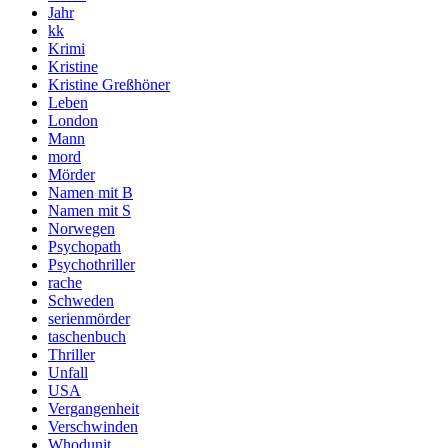
Jahr
kk
Krimi
Kristine
Kristine Greßhöner
Leben
London
Mann
mord
Mörder
Namen mit B
Namen mit S
Norwegen
Psychopath
Psychothriller
rache
Schweden
serienmörder
taschenbuch
Thriller
Unfall
USA
Vergangenheit
Verschwinden
Whodunit