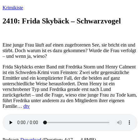
Zum
Krimikiste
Inhalt
springen
2410: Frida Skybäck – Schwarzvogel
Eine junge Frau läuft auf einen zugefrorenen See, sie bricht ein und
stirbt. Doch warum ist es dazu gekommen? Wurde die Frau verfolgt
– und wenn ja, wieso?
Frida Skybäcks erster Band mit Fredrika Storm und Henry Calment
ist ein Schweden-Krimi vom Feinsten: Zwei sehr gegensätzliche
Ermittler und ein komplizierter Fall, der die beiden auf ganz
unterschiedliche Weise herausfordert. Denn Henry ist ein
verschrobener Typ und Fredrika gerade erst nach Lund
zurückgekehrt – und die Frage, wieso eine junge Frau zu Tode kam,
führt Fredrika unter anderem zu den Mitgliedern ihrer eigenen
Familie…
dtv
Podcast:
Download
(Duration: 4:17 — 4.8MB)