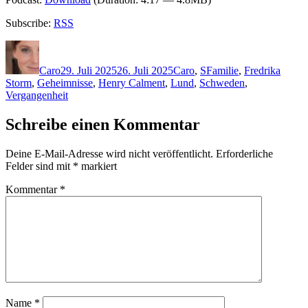
Subscribe:
RSS
Autor
Veröffentlicht
Kategorien
Schlagwörter
am
Caro
29. Juli 2025
26. Juli 2025
Caro
,
S
Familie
,
Fredrika
Storm
,
Geheimnisse
,
Henry Calment
,
Lund
,
Schweden
,
Vergangenheit
Schreibe einen Kommentar
Deine E-Mail-Adresse wird nicht veröffentlicht.
Erforderliche
Felder sind mit
*
markiert
Kommentar
*
Name
*