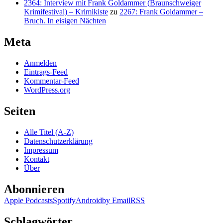
2364: Interview mit Frank Goldammer (Braunschweiger
Krimifestival) – Krimikiste
zu
2267: Frank Goldammer –
Bruch. In eisigen Nächten
Meta
Anmelden
Eintrags-Feed
Kommentar-Feed
WordPress.org
Seiten
Alle Titel (A-Z)
Datenschutzerklärung
Impressum
Kontakt
Über
Abonnieren
Apple Podcasts
Spotify
Android
by Email
RSS
Schlagwörter