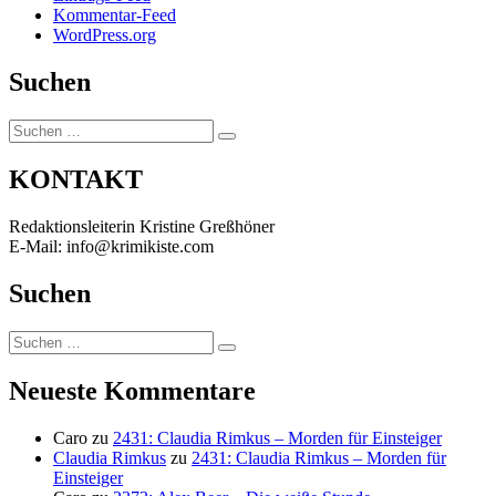
Kommentar-Feed
WordPress.org
Suchen
Suchen
Suchen
nach:
KONTAKT
Redaktionsleiterin Kristine Greßhöner
E-Mail: info@krimikiste.com
Suchen
Suchen
Suchen
nach:
Neueste Kommentare
Caro
zu
2431: Claudia Rimkus – Morden für Einsteiger
Claudia Rimkus
zu
2431: Claudia Rimkus – Morden für
Einsteiger