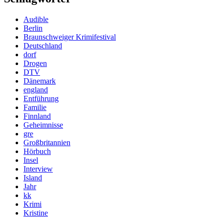
Audible
Berlin
Braunschweiger Krimifestival
Deutschland
dorf
Drogen
DTV
Dänemark
england
Entführung
Familie
Finnland
Geheimnisse
gre
Großbritannien
Hörbuch
Insel
Interview
Island
Jahr
kk
Krimi
Kristine