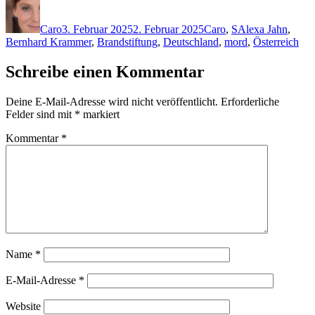
Autor
Veröffentlicht
Kategorien
Schlagwörter
am
Caro
3. Februar 2025
2. Februar 2025
Caro
,
S
Alexa Jahn
,
Bernhard Krammer
,
Brandstiftung
,
Deutschland
,
mord
,
Österreich
Schreibe einen Kommentar
Deine E-Mail-Adresse wird nicht veröffentlicht.
Erforderliche
Felder sind mit
*
markiert
Kommentar
*
Name
*
E-Mail-Adresse
*
Website