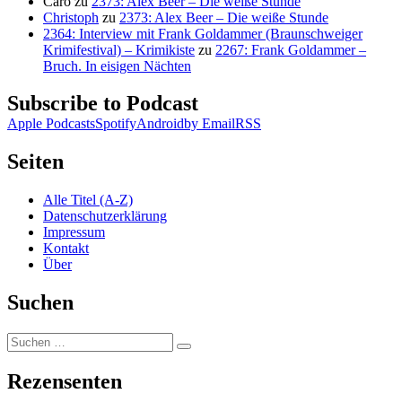
Caro
zu
2373: Alex Beer – Die weiße Stunde
Christoph
zu
2373: Alex Beer – Die weiße Stunde
2364: Interview mit Frank Goldammer (Braunschweiger
Krimifestival) – Krimikiste
zu
2267: Frank Goldammer –
Bruch. In eisigen Nächten
Subscribe to Podcast
Apple Podcasts
Spotify
Android
by Email
RSS
Seiten
Alle Titel (A-Z)
Datenschutzerklärung
Impressum
Kontakt
Über
Suchen
Suchen
Suchen
nach:
Rezensenten