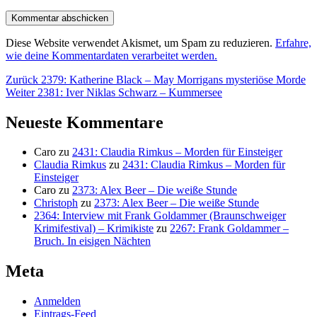
Diese Website verwendet Akismet, um Spam zu reduzieren.
Erfahre,
wie deine Kommentardaten verarbeitet werden.
Beitragsnavigation
Vorheriger
Zurück
2379: Katherine Black – May Morrigans mysteriöse Morde
Nächster
Beitrag:
Weiter
2381: Iver Niklas Schwarz – Kummersee
Beitrag:
Neueste Kommentare
Caro
zu
2431: Claudia Rimkus – Morden für Einsteiger
Claudia Rimkus
zu
2431: Claudia Rimkus – Morden für
Einsteiger
Caro
zu
2373: Alex Beer – Die weiße Stunde
Christoph
zu
2373: Alex Beer – Die weiße Stunde
2364: Interview mit Frank Goldammer (Braunschweiger
Krimifestival) – Krimikiste
zu
2267: Frank Goldammer –
Bruch. In eisigen Nächten
Meta
Anmelden
Eintrags-Feed