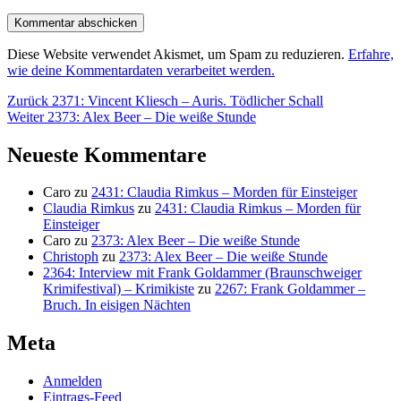
Diese Website verwendet Akismet, um Spam zu reduzieren.
Erfahre,
wie deine Kommentardaten verarbeitet werden.
Beitragsnavigation
Vorheriger
Zurück
2371: Vincent Kliesch – Auris. Tödlicher Schall
Nächster
Beitrag:
Weiter
2373: Alex Beer – Die weiße Stunde
Beitrag:
Neueste Kommentare
Caro
zu
2431: Claudia Rimkus – Morden für Einsteiger
Claudia Rimkus
zu
2431: Claudia Rimkus – Morden für
Einsteiger
Caro
zu
2373: Alex Beer – Die weiße Stunde
Christoph
zu
2373: Alex Beer – Die weiße Stunde
2364: Interview mit Frank Goldammer (Braunschweiger
Krimifestival) – Krimikiste
zu
2267: Frank Goldammer –
Bruch. In eisigen Nächten
Meta
Anmelden
Eintrags-Feed