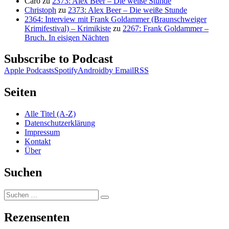
Caro
zu
2373: Alex Beer – Die weiße Stunde
Christoph
zu
2373: Alex Beer – Die weiße Stunde
2364: Interview mit Frank Goldammer (Braunschweiger
Krimifestival) – Krimikiste
zu
2267: Frank Goldammer –
Bruch. In eisigen Nächten
Subscribe to Podcast
Apple Podcasts
Spotify
Android
by Email
RSS
Seiten
Alle Titel (A-Z)
Datenschutzerklärung
Impressum
Kontakt
Über
Suchen
Suchen
Suchen
nach:
Rezensenten