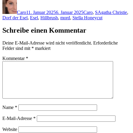
Autor
Veröffentlicht
Kategorien
Schlagwörter
am
Caro
11. Januar 2025
6. Januar 2025
Caro
,
S
Agatha Christie
,
Dorf der Esel
,
Esel
,
Hillbrush
,
mord
,
Stella Honeycut
Schreibe einen Kommentar
Deine E-Mail-Adresse wird nicht veröffentlicht.
Erforderliche
Felder sind mit
*
markiert
Kommentar
*
Name
*
E-Mail-Adresse
*
Website