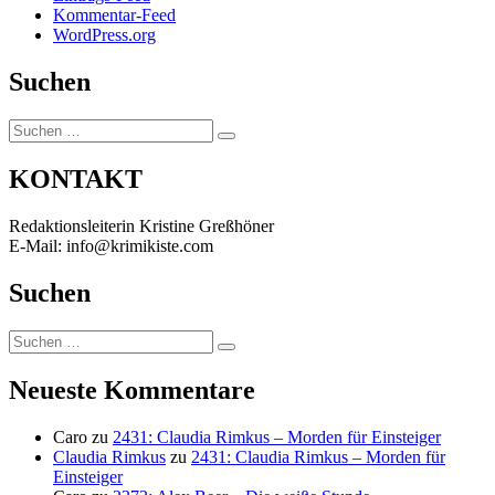
Kommentar-Feed
WordPress.org
Suchen
Suchen
Suchen
nach:
KONTAKT
Redaktionsleiterin Kristine Greßhöner
E-Mail: info@krimikiste.com
Suchen
Suchen
Suchen
nach:
Neueste Kommentare
Caro
zu
2431: Claudia Rimkus – Morden für Einsteiger
Claudia Rimkus
zu
2431: Claudia Rimkus – Morden für
Einsteiger