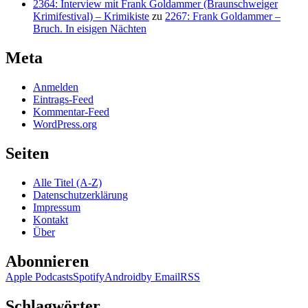
2364: Interview mit Frank Goldammer (Braunschweiger
Krimifestival) – Krimikiste
zu
2267: Frank Goldammer –
Bruch. In eisigen Nächten
Meta
Anmelden
Eintrags-Feed
Kommentar-Feed
WordPress.org
Seiten
Alle Titel (A-Z)
Datenschutzerklärung
Impressum
Kontakt
Über
Abonnieren
Apple Podcasts
Spotify
Android
by Email
RSS
Schlagwörter