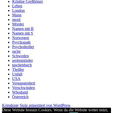
Kristine Greßhöner
Leben
London
Mann
mord
Mörder
Namen mit B
Namen mit S
Norwegen
Psychopath
Psychothriller
rache
Schweden
serienmörder
taschenbuch
Thriller
Unfall
USA
Vergangenheit
Verschwinden
Whodunit
Österreich
Krimikiste
Stolz präsentiert von WordPress
Diese Website benutzt Cookies. Wenn du die Website weiter nutzt,