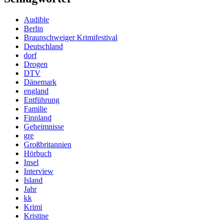
Audible
Berlin
Braunschweiger Krimifestival
Deutschland
dorf
Drogen
DTV
Dänemark
england
Entführung
Familie
Finnland
Geheimnisse
gre
Großbritannien
Hörbuch
Insel
Interview
Island
Jahr
kk
Krimi
Kristine