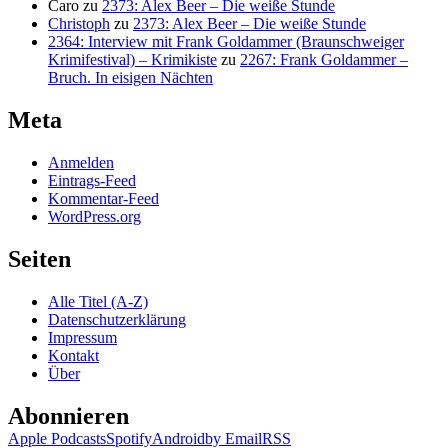
Caro
zu
2373: Alex Beer – Die weiße Stunde
Christoph
zu
2373: Alex Beer – Die weiße Stunde
2364: Interview mit Frank Goldammer (Braunschweiger
Krimifestival) – Krimikiste
zu
2267: Frank Goldammer –
Bruch. In eisigen Nächten
Meta
Anmelden
Eintrags-Feed
Kommentar-Feed
WordPress.org
Seiten
Alle Titel (A-Z)
Datenschutzerklärung
Impressum
Kontakt
Über
Abonnieren
Apple Podcasts
Spotify
Android
by Email
RSS