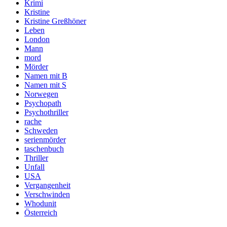
Krimi
Kristine
Kristine Greßhöner
Leben
London
Mann
mord
Mörder
Namen mit B
Namen mit S
Norwegen
Psychopath
Psychothriller
rache
Schweden
serienmörder
taschenbuch
Thriller
Unfall
USA
Vergangenheit
Verschwinden
Whodunit
Österreich