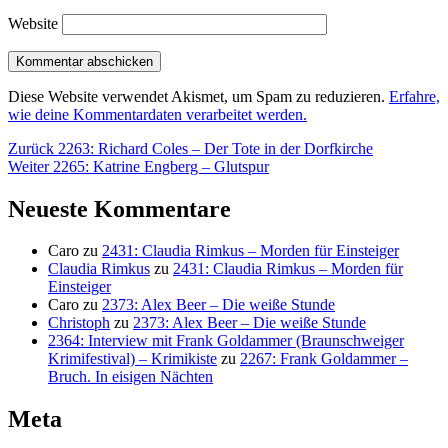
Website
Diese Website verwendet Akismet, um Spam zu reduzieren.
Erfahre,
wie deine Kommentardaten verarbeitet werden.
Beitragsnavigation
Vorheriger
Zurück
2263: Richard Coles – Der Tote in der Dorfkirche
Nächster
Beitrag:
Weiter
2265: Katrine Engberg – Glutspur
Beitrag:
Neueste Kommentare
Caro
zu
2431: Claudia Rimkus – Morden für Einsteiger
Claudia Rimkus
zu
2431: Claudia Rimkus – Morden für
Einsteiger
Caro
zu
2373: Alex Beer – Die weiße Stunde
Christoph
zu
2373: Alex Beer – Die weiße Stunde
2364: Interview mit Frank Goldammer (Braunschweiger
Krimifestival) – Krimikiste
zu
2267: Frank Goldammer –
Bruch. In eisigen Nächten
Meta