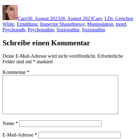
Autor
Veröffentlicht
Kategorien
Schlagwörter
am
Caro
30. August 2023
28. August 2023
Caro
,
L
Dr. Gretchen
White
,
Ermittlung
,
Inspector Shaughnessy
,
Manipulation
,
mord
,
Psychopath
,
Psychopathin
,
Soziopathie
,
Soziopathin
Schreibe einen Kommentar
Deine E-Mail-Adresse wird nicht veröffentlicht.
Erforderliche
Felder sind mit
*
markiert
Kommentar
*
Name
*
E-Mail-Adresse
*