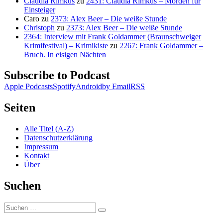
Claudia Rimkus
zu
2431: Claudia Rimkus – Morden für
Einsteiger
Caro
zu
2373: Alex Beer – Die weiße Stunde
Christoph
zu
2373: Alex Beer – Die weiße Stunde
2364: Interview mit Frank Goldammer (Braunschweiger
Krimifestival) – Krimikiste
zu
2267: Frank Goldammer –
Bruch. In eisigen Nächten
Subscribe to Podcast
Apple Podcasts
Spotify
Android
by Email
RSS
Seiten
Alle Titel (A-Z)
Datenschutzerklärung
Impressum
Kontakt
Über
Suchen
Suchen
Suchen
nach: