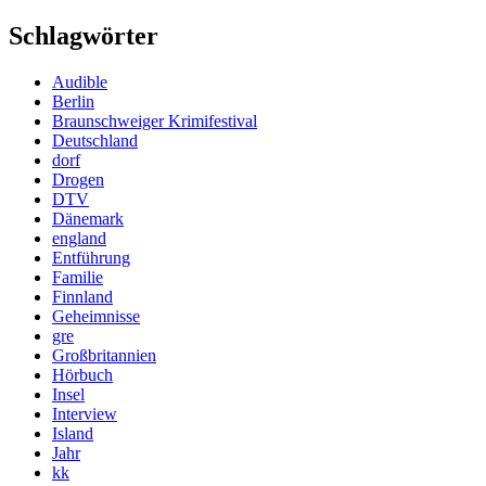
Schlagwörter
Audible
Berlin
Braunschweiger Krimifestival
Deutschland
dorf
Drogen
DTV
Dänemark
england
Entführung
Familie
Finnland
Geheimnisse
gre
Großbritannien
Hörbuch
Insel
Interview
Island
Jahr
kk