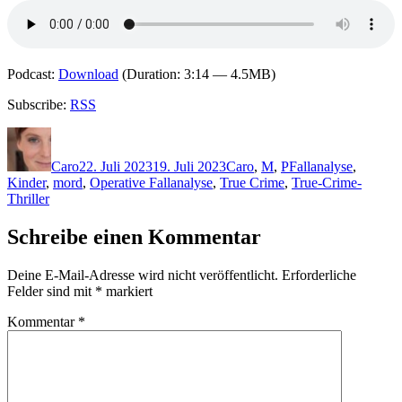
Podcast:
Download
(Duration: 3:14 — 4.5MB)
Subscribe:
RSS
Autor
Veröffentlicht
Kategorien
Schlagwörter
am
Caro
22. Juli 2023
19. Juli 2023
Caro
,
M
,
P
Fallanalyse
,
Kinder
,
mord
,
Operative Fallanalyse
,
True Crime
,
True-Crime-
Thriller
Schreibe einen Kommentar
Deine E-Mail-Adresse wird nicht veröffentlicht.
Erforderliche
Felder sind mit
*
markiert
Kommentar
*