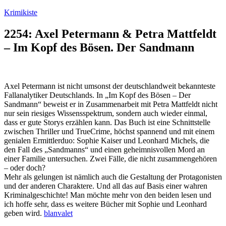
Zum
Krimikiste
Inhalt
springen
2254: Axel Petermann & Petra Mattfeldt
– Im Kopf des Bösen. Der Sandmann
Axel Petermann ist nicht umsonst der deutschlandweit bekannteste
Fallanalytiker Deutschlands. In „Im Kopf des Bösen – Der
Sandmann“ beweist er in Zusammenarbeit mit Petra Mattfeldt nicht
nur sein riesiges Wissensspektrum, sondern auch wieder einmal,
dass er gute Storys erzählen kann. Das Buch ist eine Schnittstelle
zwischen Thriller und TrueCrime, höchst spannend und mit einem
genialen Ermittlerduo: Sophie Kaiser und Leonhard Michels, die
den Fall des „Sandmanns“ und einen geheimnisvollen Mord an
einer Familie untersuchen. Zwei Fälle, die nicht zusammengehören
– oder doch?
Mehr als gelungen ist nämlich auch die Gestaltung der Protagonisten
und der anderen Charaktere. Und all das auf Basis einer wahren
Kriminalgeschichte! Man möchte mehr von den beiden lesen und
ich hoffe sehr, dass es weitere Bücher mit Sophie und Leonhard
geben wird.
blanvalet