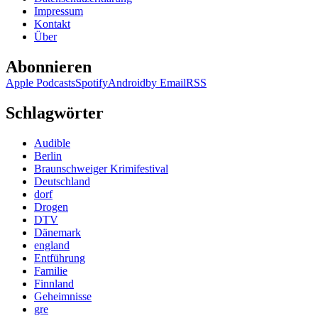
Impressum
Kontakt
Über
Abonnieren
Apple Podcasts
Spotify
Android
by Email
RSS
Schlagwörter
Audible
Berlin
Braunschweiger Krimifestival
Deutschland
dorf
Drogen
DTV
Dänemark
england
Entführung
Familie
Finnland
Geheimnisse
gre