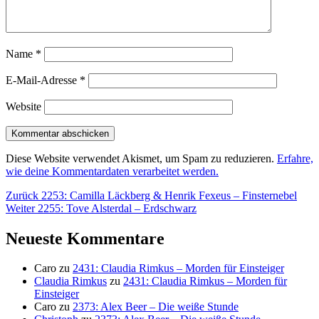
Name
*
E-Mail-Adresse
*
Website
Diese Website verwendet Akismet, um Spam zu reduzieren.
Erfahre,
wie deine Kommentardaten verarbeitet werden.
Beitragsnavigation
Vorheriger
Zurück
2253: Camilla Läckberg & Henrik Fexeus – Finsternebel
Nächster
Beitrag:
Weiter
2255: Tove Alsterdal – Erdschwarz
Beitrag:
Neueste Kommentare
Caro
zu
2431: Claudia Rimkus – Morden für Einsteiger
Claudia Rimkus
zu
2431: Claudia Rimkus – Morden für
Einsteiger
Caro
zu
2373: Alex Beer – Die weiße Stunde