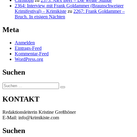
Christoph
zu
2373: Alex Beer – Die weiße Stunde
2364: Interview mit Frank Goldammer (Braunschweiger
Krimifestival) – Krimikiste
zu
2267: Frank Goldammer –
Bruch. In eisigen Nächten
Meta
Anmelden
Eintrags-Feed
Kommentar-Feed
WordPress.org
Suchen
Suchen
Suchen
nach:
KONTAKT
Redaktionsleiterin Kristine Greßhöner
E-Mail: info@krimikiste.com
Suchen