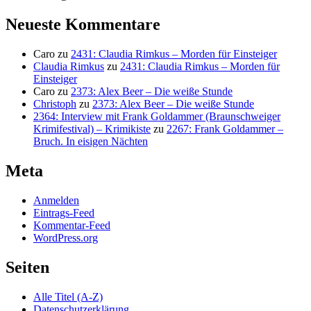
Neueste Kommentare
Caro
zu
2431: Claudia Rimkus – Morden für Einsteiger
Claudia Rimkus
zu
2431: Claudia Rimkus – Morden für
Einsteiger
Caro
zu
2373: Alex Beer – Die weiße Stunde
Christoph
zu
2373: Alex Beer – Die weiße Stunde
2364: Interview mit Frank Goldammer (Braunschweiger
Krimifestival) – Krimikiste
zu
2267: Frank Goldammer –
Bruch. In eisigen Nächten
Meta
Anmelden
Eintrags-Feed
Kommentar-Feed
WordPress.org
Seiten
Alle Titel (A-Z)
Datenschutzerklärung