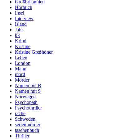
Großbritannien
Hörbuch
Insel
Interview
Island
Jahr
kk
Krimi
Kristine
Kristine Greßhöner
Leben
London
Mann
mord
Mörder
Namen mit B
Namen mit S
Norwegen
Psychopath
Psychothriller
rache
Schweden
serienmörder
taschenbuch
Thriller