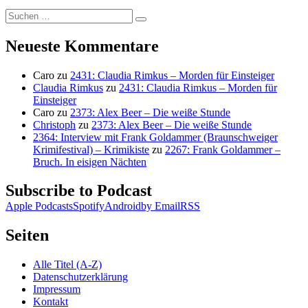
Suchen
Suchen
nach:
Neueste Kommentare
Caro
zu
2431: Claudia Rimkus – Morden für Einsteiger
Claudia Rimkus
zu
2431: Claudia Rimkus – Morden für
Einsteiger
Caro
zu
2373: Alex Beer – Die weiße Stunde
Christoph
zu
2373: Alex Beer – Die weiße Stunde
2364: Interview mit Frank Goldammer (Braunschweiger
Krimifestival) – Krimikiste
zu
2267: Frank Goldammer –
Bruch. In eisigen Nächten
Subscribe to Podcast
Apple Podcasts
Spotify
Android
by Email
RSS
Seiten
Alle Titel (A-Z)
Datenschutzerklärung
Impressum
Kontakt