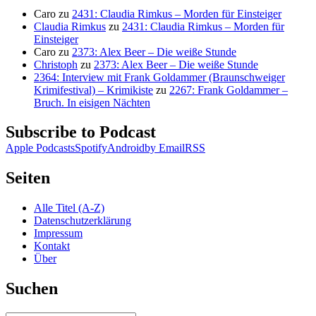
Caro
zu
2431: Claudia Rimkus – Morden für Einsteiger
Claudia Rimkus
zu
2431: Claudia Rimkus – Morden für
Einsteiger
Caro
zu
2373: Alex Beer – Die weiße Stunde
Christoph
zu
2373: Alex Beer – Die weiße Stunde
2364: Interview mit Frank Goldammer (Braunschweiger
Krimifestival) – Krimikiste
zu
2267: Frank Goldammer –
Bruch. In eisigen Nächten
Subscribe to Podcast
Apple Podcasts
Spotify
Android
by Email
RSS
Seiten
Alle Titel (A-Z)
Datenschutzerklärung
Impressum
Kontakt
Über
Suchen