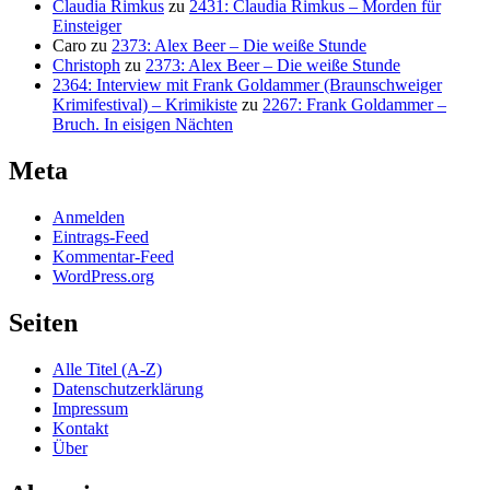
Claudia Rimkus
zu
2431: Claudia Rimkus – Morden für
Einsteiger
Caro
zu
2373: Alex Beer – Die weiße Stunde
Christoph
zu
2373: Alex Beer – Die weiße Stunde
2364: Interview mit Frank Goldammer (Braunschweiger
Krimifestival) – Krimikiste
zu
2267: Frank Goldammer –
Bruch. In eisigen Nächten
Meta
Anmelden
Eintrags-Feed
Kommentar-Feed
WordPress.org
Seiten
Alle Titel (A-Z)
Datenschutzerklärung
Impressum
Kontakt
Über