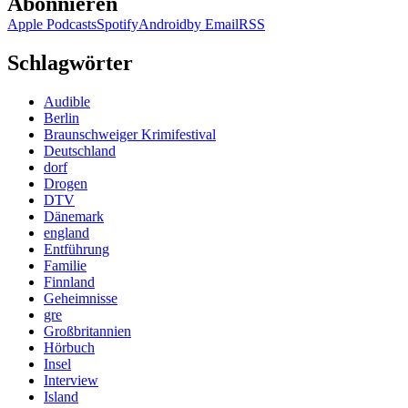
Abonnieren
Apple Podcasts
Spotify
Android
by Email
RSS
Schlagwörter
Audible
Berlin
Braunschweiger Krimifestival
Deutschland
dorf
Drogen
DTV
Dänemark
england
Entführung
Familie
Finnland
Geheimnisse
gre
Großbritannien
Hörbuch
Insel
Interview
Island