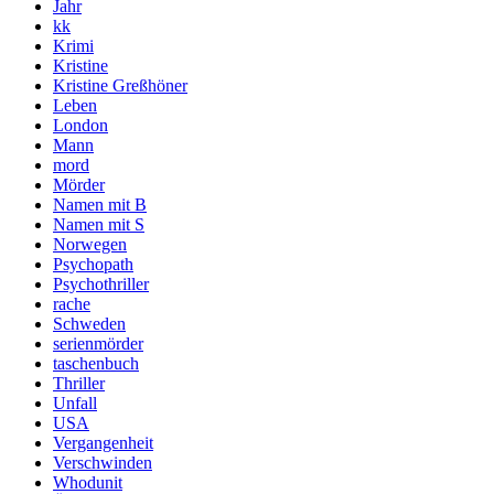
Jahr
kk
Krimi
Kristine
Kristine Greßhöner
Leben
London
Mann
mord
Mörder
Namen mit B
Namen mit S
Norwegen
Psychopath
Psychothriller
rache
Schweden
serienmörder
taschenbuch
Thriller
Unfall
USA
Vergangenheit
Verschwinden
Whodunit