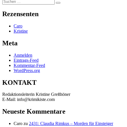
Suchen
Suchen
nach:
Rezensenten
Caro
Kristine
Meta
Anmelden
Eintrags-Feed
Kommentar-Feed
WordPress.org
KONTAKT
Redaktionsleiterin Kristine Greßhöner
E-Mail: info@krimikiste.com
Neueste Kommentare
Caro
zu
2431: Claudia Rimkus – Morden für Einsteiger