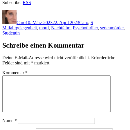
Subscribe:
RSS
Autor
Veröffentlicht
Kategorien
Schlagwörter
am
Caro
10. März 2023
22. April 2023
Caro
,
S
Mitfahrgelegenheit
,
mord
,
Nachtfahrt
,
Psychothriller
,
serienmörder
,
Studentin
Schreibe einen Kommentar
Deine E-Mail-Adresse wird nicht veröffentlicht.
Erforderliche
Felder sind mit
*
markiert
Kommentar
*
Name
*