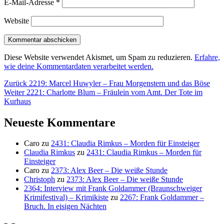
E-Mail-Adresse
*
Website
Diese Website verwendet Akismet, um Spam zu reduzieren.
Erfahre,
wie deine Kommentardaten verarbeitet werden.
Beitragsnavigation
Vorheriger
Zurück
2219: Marcel Huwyler – Frau Morgenstern und das Böse
Nächster
Beitrag:
Weiter
2221: Charlotte Blum – Fräulein vom Amt. Der Tote im
Beitrag:
Kurhaus
Neueste Kommentare
Caro
zu
2431: Claudia Rimkus – Morden für Einsteiger
Claudia Rimkus
zu
2431: Claudia Rimkus – Morden für
Einsteiger
Caro
zu
2373: Alex Beer – Die weiße Stunde
Christoph
zu
2373: Alex Beer – Die weiße Stunde
2364: Interview mit Frank Goldammer (Braunschweiger
Krimifestival) – Krimikiste
zu
2267: Frank Goldammer –
Bruch. In eisigen Nächten