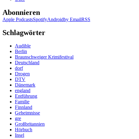
Abonnieren
Apple Podcasts
Spotify
Android
by Email
RSS
Schlagwörter
Audible
Berlin
Braunschweiger Krimifestival
Deutschland
dorf
Drogen
DTV
Dänemark
england
Entführung
Familie
Finnland
Geheimnisse
gre
Großbritannien
Hörbuch
Insel