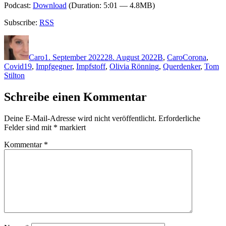
Podcast:
Download
(Duration: 5:01 — 4.8MB)
Subscribe:
RSS
Autor
Veröffentlicht
Kategorien
Schlagwörter
am
Caro
1. September 2022
28. August 2022
B
,
Caro
Corona
,
Covid19
,
Impfgegner
,
Impfstoff
,
Olivia Rönning
,
Querdenker
,
Tom
Stilton
Schreibe einen Kommentar
Deine E-Mail-Adresse wird nicht veröffentlicht.
Erforderliche
Felder sind mit
*
markiert
Kommentar
*