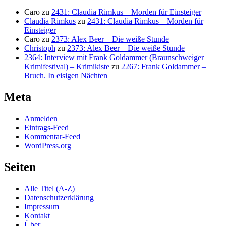
Caro
zu
2431: Claudia Rimkus – Morden für Einsteiger
Claudia Rimkus
zu
2431: Claudia Rimkus – Morden für
Einsteiger
Caro
zu
2373: Alex Beer – Die weiße Stunde
Christoph
zu
2373: Alex Beer – Die weiße Stunde
2364: Interview mit Frank Goldammer (Braunschweiger
Krimifestival) – Krimikiste
zu
2267: Frank Goldammer –
Bruch. In eisigen Nächten
Meta
Anmelden
Eintrags-Feed
Kommentar-Feed
WordPress.org
Seiten
Alle Titel (A-Z)
Datenschutzerklärung
Impressum
Kontakt
Über