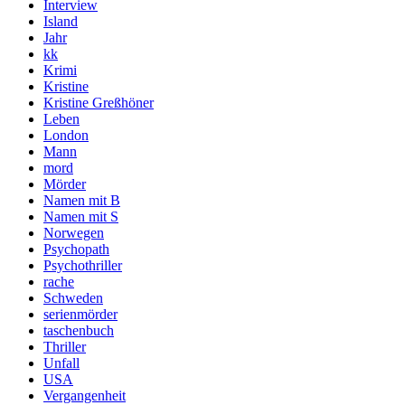
Interview
Island
Jahr
kk
Krimi
Kristine
Kristine Greßhöner
Leben
London
Mann
mord
Mörder
Namen mit B
Namen mit S
Norwegen
Psychopath
Psychothriller
rache
Schweden
serienmörder
taschenbuch
Thriller
Unfall
USA
Vergangenheit