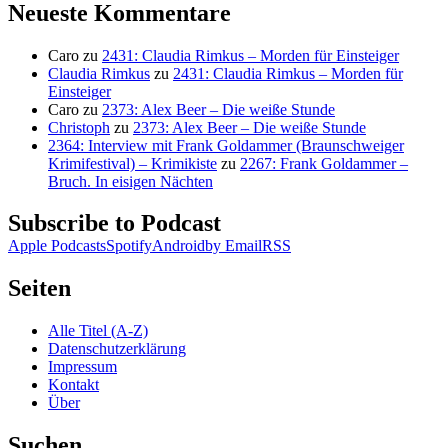
Neueste Kommentare
Caro
zu
2431: Claudia Rimkus – Morden für Einsteiger
Claudia Rimkus
zu
2431: Claudia Rimkus – Morden für
Einsteiger
Caro
zu
2373: Alex Beer – Die weiße Stunde
Christoph
zu
2373: Alex Beer – Die weiße Stunde
2364: Interview mit Frank Goldammer (Braunschweiger
Krimifestival) – Krimikiste
zu
2267: Frank Goldammer –
Bruch. In eisigen Nächten
Subscribe to Podcast
Apple Podcasts
Spotify
Android
by Email
RSS
Seiten
Alle Titel (A-Z)
Datenschutzerklärung
Impressum
Kontakt
Über
Suchen