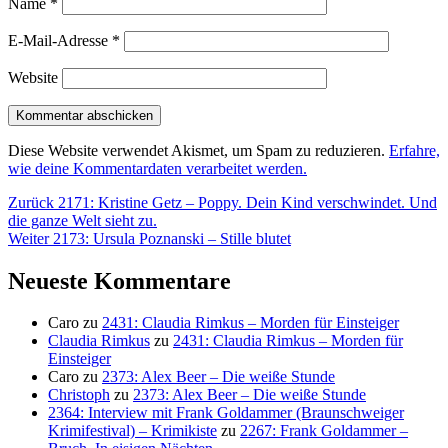
Name
*
E-Mail-Adresse
*
Website
Diese Website verwendet Akismet, um Spam zu reduzieren.
Erfahre,
wie deine Kommentardaten verarbeitet werden.
Beitragsnavigation
Vorheriger
Zurück
2171: Kristine Getz – Poppy. Dein Kind verschwindet. Und
Beitrag:
die ganze Welt sieht zu.
Nächster
Weiter
2173: Ursula Poznanski – Stille blutet
Beitrag:
Neueste Kommentare
Caro
zu
2431: Claudia Rimkus – Morden für Einsteiger
Claudia Rimkus
zu
2431: Claudia Rimkus – Morden für
Einsteiger
Caro
zu
2373: Alex Beer – Die weiße Stunde
Christoph
zu
2373: Alex Beer – Die weiße Stunde
2364: Interview mit Frank Goldammer (Braunschweiger
Krimifestival) – Krimikiste
zu
2267: Frank Goldammer –