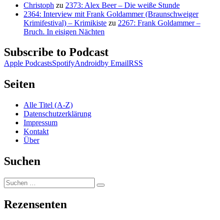
Christoph
zu
2373: Alex Beer – Die weiße Stunde
2364: Interview mit Frank Goldammer (Braunschweiger
Krimifestival) – Krimikiste
zu
2267: Frank Goldammer –
Bruch. In eisigen Nächten
Subscribe to Podcast
Apple Podcasts
Spotify
Android
by Email
RSS
Seiten
Alle Titel (A-Z)
Datenschutzerklärung
Impressum
Kontakt
Über
Suchen
Suchen
Suchen
nach:
Rezensenten