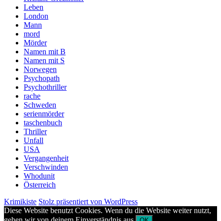
Leben
London
Mann
mord
Mörder
Namen mit B
Namen mit S
Norwegen
Psychopath
Psychothriller
rache
Schweden
serienmörder
taschenbuch
Thriller
Unfall
USA
Vergangenheit
Verschwinden
Whodunit
Österreich
Krimikiste
Stolz präsentiert von WordPress
Diese Website benutzt Cookies. Wenn du die Website weiter nutzt,
gehen wir von deinem Einverständnis aus.
OK