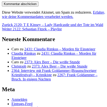
Diese Website verwendet Akismet, um Spam zu reduzieren.
Erfahre,
wie deine Kommentardaten verarbeitet werden.
Beitragsnavigation
Vorheriger
Zurück
2120: T E Kinsey – Lady Hardcastle und der Tote im Wald
Nächster
Beitrag:
Weiter
2122: Sebastian Fitzek – Playlist
Beitrag:
Neueste Kommentare
Caro
zu
2431: Claudia Rimkus – Morden für Einsteiger
Claudia Rimkus
zu
2431: Claudia Rimkus – Morden für
Einsteiger
Caro
zu
2373: Alex Beer – Die weiße Stunde
Christoph
zu
2373: Alex Beer – Die weiße Stunde
2364: Interview mit Frank Goldammer (Braunschweiger
Krimifestival) – Krimikiste
zu
2267: Frank Goldammer –
Bruch. In eisigen Nächten
Meta
Anmelden
Eintrags-Feed