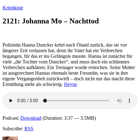
Zum
Krimikiste
Inhalt
springen
2121: Johanna Mo – Nachttod
Polizistin Hanna Duncker kehrt nach Öland zurück, das sie vor
längerer Zeit verlassen hat, denn ihr Vater hat ein Verbrechen
begangen, für das er ins Gefängnis musste. Hanna ist zunächst für
viele „die Tochter vom Duncker“, und muss doch ein schlimmes
Verbrechen aufklären: Ein Teenager wurde erstochen. Seine Mutter
ist ausgerechnet Hannas ehemals beste Freundin, was sie in ihre
eigene Vergangenheit zurückwirft – doch nicht nur das macht diese
Ermittlung mehr als schwierig.
Heyne
Podcast:
Download
(Duration: 3:37 — 3.5MB)
Subscribe:
RSS
Autor
Veröffentlicht
Kategorien
Schlagwö