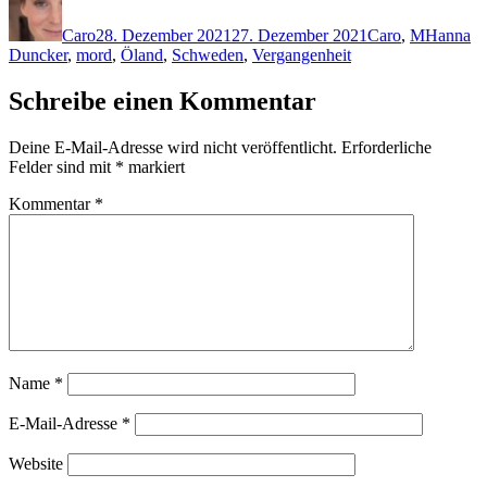
am
Caro
28. Dezember 2021
27. Dezember 2021
Caro
,
M
Hanna
Duncker
,
mord
,
Öland
,
Schweden
,
Vergangenheit
Schreibe einen Kommentar
Deine E-Mail-Adresse wird nicht veröffentlicht.
Erforderliche
Felder sind mit
*
markiert
Kommentar
*
Name
*
E-Mail-Adresse
*
Website