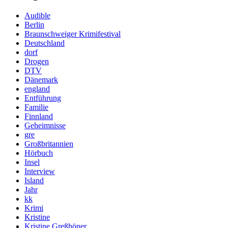
Audible
Berlin
Braunschweiger Krimifestival
Deutschland
dorf
Drogen
DTV
Dänemark
england
Entführung
Familie
Finnland
Geheimnisse
gre
Großbritannien
Hörbuch
Insel
Interview
Island
Jahr
kk
Krimi
Kristine
Kristine Greßhöner