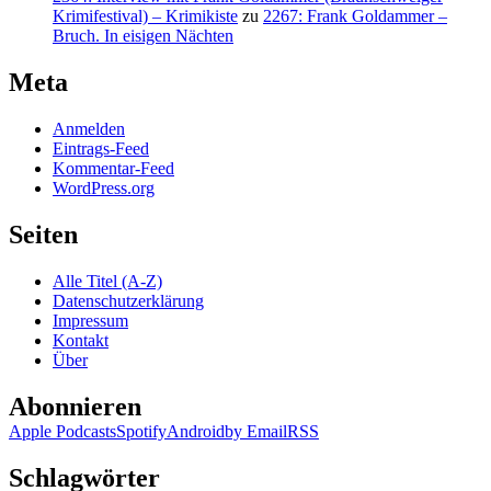
Krimifestival) – Krimikiste
zu
2267: Frank Goldammer –
Bruch. In eisigen Nächten
Meta
Anmelden
Eintrags-Feed
Kommentar-Feed
WordPress.org
Seiten
Alle Titel (A-Z)
Datenschutzerklärung
Impressum
Kontakt
Über
Abonnieren
Apple Podcasts
Spotify
Android
by Email
RSS
Schlagwörter