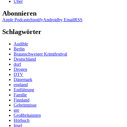
Über
Abonnieren
Apple Podcasts
Spotify
Android
by Email
RSS
Schlagwörter
Audible
Berlin
Braunschweiger Krimifestival
Deutschland
dorf
Drogen
DTV
Dänemark
england
Entführung
Familie
Finnland
Geheimnisse
gre
Großbritannien
Hörbuch
Insel