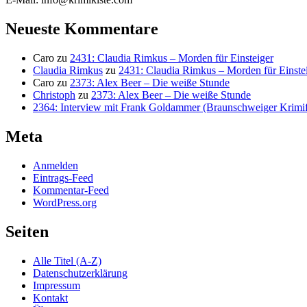
Neueste Kommentare
Caro
zu
2431: Claudia Rimkus – Morden für Einsteiger
Claudia Rimkus
zu
2431: Claudia Rimkus – Morden für Einste
Caro
zu
2373: Alex Beer – Die weiße Stunde
Christoph
zu
2373: Alex Beer – Die weiße Stunde
2364: Interview mit Frank Goldammer (Braunschweiger Krimife
Meta
Anmelden
Eintrags-Feed
Kommentar-Feed
WordPress.org
Seiten
Alle Titel (A-Z)
Datenschutzerklärung
Impressum
Kontakt