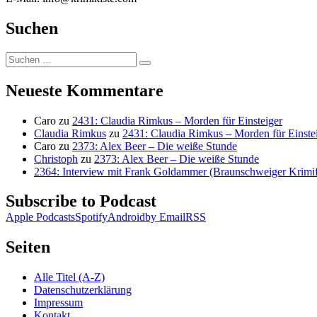
Suchen
Suchen
Suchen
nach:
Neueste Kommentare
Caro
zu
2431: Claudia Rimkus – Morden für Einsteiger
Claudia Rimkus
zu
2431: Claudia Rimkus – Morden für Einste
Caro
zu
2373: Alex Beer – Die weiße Stunde
Christoph
zu
2373: Alex Beer – Die weiße Stunde
2364: Interview mit Frank Goldammer (Braunschweiger Krimife
Subscribe to Podcast
Apple Podcasts
Spotify
Android
by Email
RSS
Seiten
Alle Titel (A-Z)
Datenschutzerklärung
Impressum
Kontakt