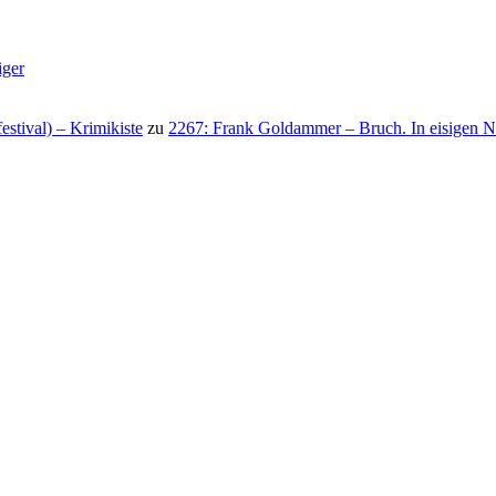
iger
stival) – Krimikiste
zu
2267: Frank Goldammer – Bruch. In eisigen N