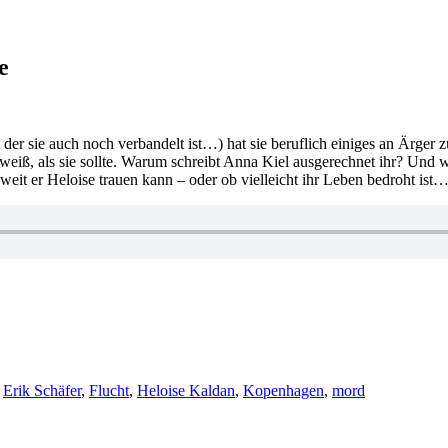
e
t der sie auch noch verbandelt ist…) hat sie beruflich einiges an Ärger 
weiß, als sie sollte. Warum schreibt Anna Kiel ausgerechnet ihr? Und
weit er Heloise trauen kann – oder ob vielleicht ihr Leben bedroht ist
er
,
Erik Schäfer
,
Flucht
,
Heloise Kaldan
,
Kopenhagen
,
mord