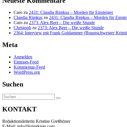
Neueste Kommentare
Caro
zu
2431: Claudia Rimkus – Morden für Einsteiger
Claudia Rimkus
zu
2431: Claudia Rimkus – Morden für Einste
Caro
zu
2373: Alex Beer – Die weiße Stunde
Christoph
zu
2373: Alex Beer – Die weiße Stunde
2364: Interview mit Frank Goldammer (Braunschweiger Krimife
Meta
Anmelden
Eintrags-Feed
Kommentar-Feed
WordPress.org
Suchen
Suchen
Suchen
nach:
KONTAKT
Redaktionsleiterin Kristine Greßhöner
E-Mail: info@krimikiste.com