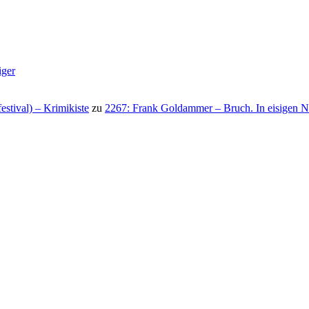
iger
stival) – Krimikiste
zu
2267: Frank Goldammer – Bruch. In eisigen N