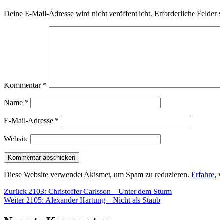
Deine E-Mail-Adresse wird nicht veröffentlicht.
Erforderliche Felder 
Kommentar
*
Name
*
E-Mail-Adresse
*
Website
Diese Website verwendet Akismet, um Spam zu reduzieren.
Erfahre,
Beitragsnavigation
Vorheriger
Zurück
2103: Christoffer Carlsson – Unter dem Sturm
Nächster
Beitrag:
Weiter
2105: Alexander Hartung – Nicht als Staub
Beitrag: