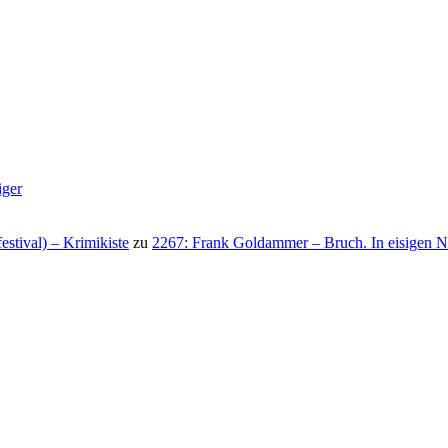
iger
stival) – Krimikiste
zu
2267: Frank Goldammer – Bruch. In eisigen N