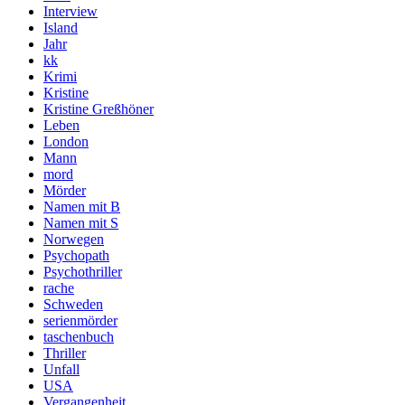
Interview
Island
Jahr
kk
Krimi
Kristine
Kristine Greßhöner
Leben
London
Mann
mord
Mörder
Namen mit B
Namen mit S
Norwegen
Psychopath
Psychothriller
rache
Schweden
serienmörder
taschenbuch
Thriller
Unfall
USA
Vergangenheit