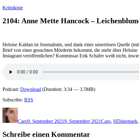
Zum
Krimikiste
Inhalt
springen
2104: Anne Mette Hancock – Leichenblum
Heloise Kaldan ist Journalistin, und dank einer unseriösen Quelle (mi
Brief von einer gesuchten Mörderin bekommt, die mehr über Heloise 
Instagram veröffentlichen? Kommissar Erik Schäfer weiß nicht, inwie
Podcast:
Download
(Duration: 3:34 — 3.5MB)
Subscribe:
RSS
Autor
Veröffentlicht
Kategorien
Schlagwört
am
Caro
9. September 2021
9. September 2021
Caro
,
H
Dänemark
Schreibe einen Kommentar