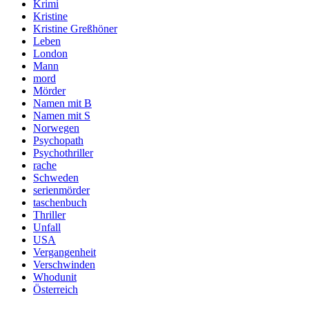
Krimi
Kristine
Kristine Greßhöner
Leben
London
Mann
mord
Mörder
Namen mit B
Namen mit S
Norwegen
Psychopath
Psychothriller
rache
Schweden
serienmörder
taschenbuch
Thriller
Unfall
USA
Vergangenheit
Verschwinden
Whodunit
Österreich