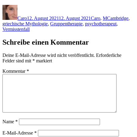
Autor
Veröffentlicht
Kategorien
Schlagwörter
am
Caro
12. August 2021
12. August 2021
Caro
,
M
Cambridge
,
griechische Mythologie
,
Gruppentherapie
,
psychotherapeut
,
Vermisstenfall
Schreibe einen Kommentar
Deine E-Mail-Adresse wird nicht veröffentlicht.
Erforderliche
Felder sind mit
*
markiert
Kommentar
*
Name
*
E-Mail-Adresse
*