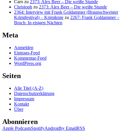
Caro
zu
2373: Alex Beer – Die weiße Stunde
Christoph
zu
2373: Alex Beer – Die weiße Stunde
2364: Interview mit Frank Goldammer (Braunschweiger
Krimifestival) – Krimikiste
zu
2267: Frank Goldammer –
Bruch. In eisigen Nächten
Meta
Anmelden
Eintrags-Feed
Kommentar-Feed
WordPress.org
Seiten
Alle Titel (A-Z)
Datenschutzerklärung
Impressum
Kontakt
Über
Abonnieren
Apple Podcasts
Spotify
Android
by Email
RSS