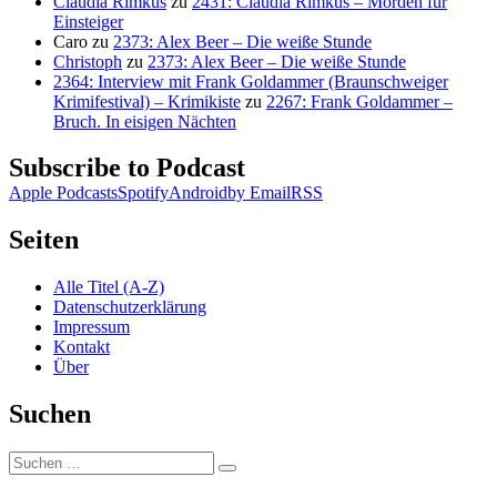
Claudia Rimkus
zu
2431: Claudia Rimkus – Morden für
Einsteiger
Caro
zu
2373: Alex Beer – Die weiße Stunde
Christoph
zu
2373: Alex Beer – Die weiße Stunde
2364: Interview mit Frank Goldammer (Braunschweiger
Krimifestival) – Krimikiste
zu
2267: Frank Goldammer –
Bruch. In eisigen Nächten
Subscribe to Podcast
Apple Podcasts
Spotify
Android
by Email
RSS
Seiten
Alle Titel (A-Z)
Datenschutzerklärung
Impressum
Kontakt
Über
Suchen
Suchen
Suchen
nach: