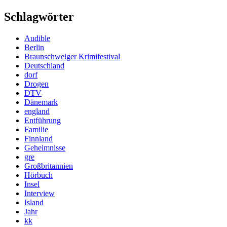
Schlagwörter
Audible
Berlin
Braunschweiger Krimifestival
Deutschland
dorf
Drogen
DTV
Dänemark
england
Entführung
Familie
Finnland
Geheimnisse
gre
Großbritannien
Hörbuch
Insel
Interview
Island
Jahr
kk