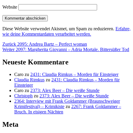
Website
Diese Website verwendet Akismet, um Spam zu reduzieren.
Erfahre,
wie deine Kommentardaten verarbeitet werden.
Beitragsnavigation
Vorheriger
Zurück
2095: Andrea Bartz – Perfect woman
Nächster
Beitrag:
Weiter
2097: Margherita Giovanni – Adria Mortale. Bittersüßer Tod
Beitrag:
Neueste Kommentare
Caro
zu
2431: Claudia Rimkus – Morden für Einsteiger
Claudia Rimkus
zu
2431: Claudia Rimkus – Morden für
Einsteiger
Caro
zu
2373: Alex Beer – Die weiße Stunde
Christoph
zu
2373: Alex Beer – Die weiße Stunde
2364: Interview mit Frank Goldammer (Braunschweiger
Krimifestival) – Krimikiste
zu
2267: Frank Goldammer –
Bruch. In eisigen Nächten
Meta