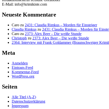
E-Mail: info@krimikiste.com
Neueste Kommentare
Caro
zu
2431: Claudia Rimkus – Morden für Einsteiger
Claudia Rimkus
zu
2431: Claudia Rimkus – Morden für Einste
Caro
zu
2373: Alex Beer – Die weiße Stunde
Christoph
zu
2373: Alex Beer – Die weiße Stunde
2364: Interview mit Frank Goldammer (Braunschweiger Krimife
Meta
Anmelden
Eintrags-Feed
Kommentar-Feed
WordPress.org
Seiten
Alle Titel (A-Z)
Datenschutzerklärung
Impressum