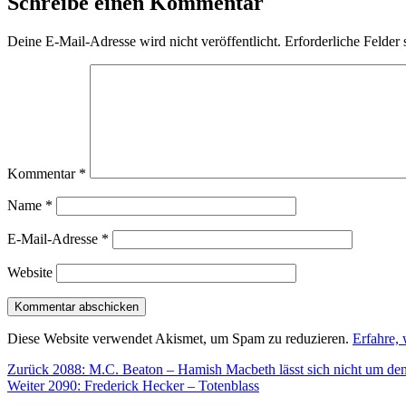
Schreibe einen Kommentar
Deine E-Mail-Adresse wird nicht veröffentlicht.
Erforderliche Felder 
Kommentar
*
Name
*
E-Mail-Adresse
*
Website
Diese Website verwendet Akismet, um Spam zu reduzieren.
Erfahre,
Beitragsnavigation
Vorheriger
Zurück
2088: M.C. Beaton – Hamish Macbeth lässt sich nicht um de
Nächster
Beitrag:
Weiter
2090: Frederick Hecker – Totenblass
Beitrag: