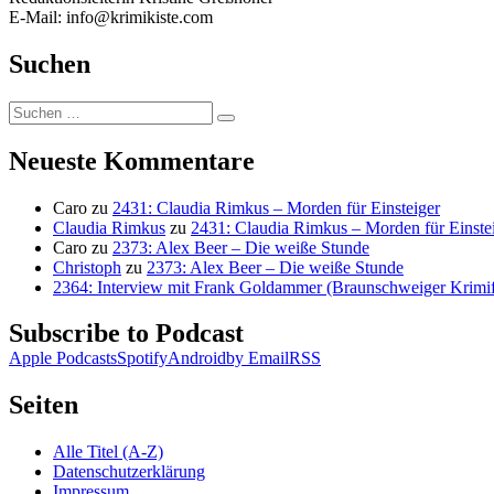
E-Mail: info@krimikiste.com
Suchen
Suchen
Suchen
nach:
Neueste Kommentare
Caro
zu
2431: Claudia Rimkus – Morden für Einsteiger
Claudia Rimkus
zu
2431: Claudia Rimkus – Morden für Einste
Caro
zu
2373: Alex Beer – Die weiße Stunde
Christoph
zu
2373: Alex Beer – Die weiße Stunde
2364: Interview mit Frank Goldammer (Braunschweiger Krimife
Subscribe to Podcast
Apple Podcasts
Spotify
Android
by Email
RSS
Seiten
Alle Titel (A-Z)
Datenschutzerklärung
Impressum