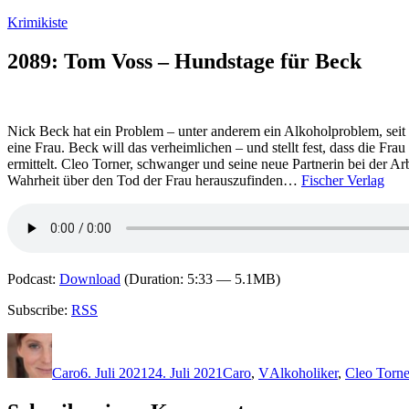
Zum
Krimikiste
Inhalt
springen
2089: Tom Voss – Hundstage für Beck
Nick Beck hat ein Problem – unter anderem ein Alkoholproblem, seit e
eine Frau. Beck will das verheimlichen – und stellt fest, dass die F
ermittelt. Cleo Torner, schwanger und seine neue Partnerin bei der Ar
Wahrheit über den Tod der Frau herauszufinden…
Fischer Verlag
Podcast:
Download
(Duration: 5:33 — 5.1MB)
Subscribe:
RSS
Autor
Veröffentlicht
Kategorien
Schlagwörter
am
Caro
6. Juli 2021
24. Juli 2021
Caro
,
V
Alkoholiker
,
Cleo Torne