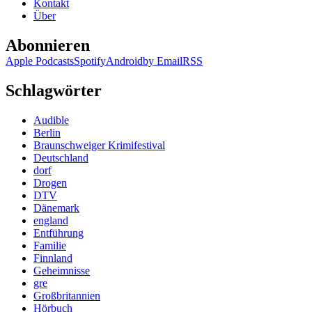
Kontakt
Über
Abonnieren
Apple Podcasts
Spotify
Android
by Email
RSS
Schlagwörter
Audible
Berlin
Braunschweiger Krimifestival
Deutschland
dorf
Drogen
DTV
Dänemark
england
Entführung
Familie
Finnland
Geheimnisse
gre
Großbritannien
Hörbuch