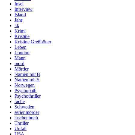
Insel
Interview
Island
Jahr
kk
Krimi
Kristine
Kristine Greßhöner
Leben
London
Mann
mord
Mörder
Namen mit B
Namen mit S
Norwegen
Psychopath
Psychothriller
rache
Schweden
serienmörder
taschenbuch
Thriller
Unfall
USA