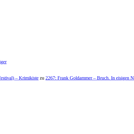
iger
stival) – Krimikiste
zu
2267: Frank Goldammer – Bruch. In eisigen N