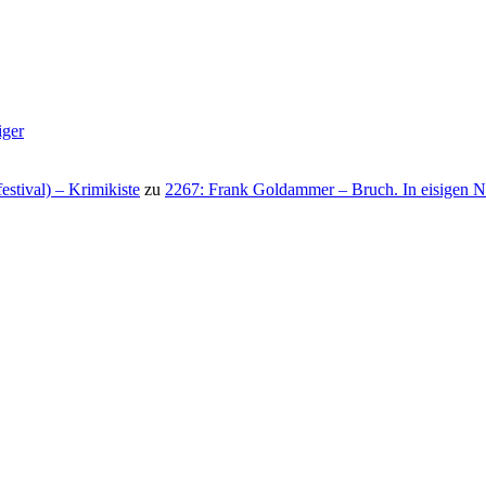
iger
stival) – Krimikiste
zu
2267: Frank Goldammer – Bruch. In eisigen N