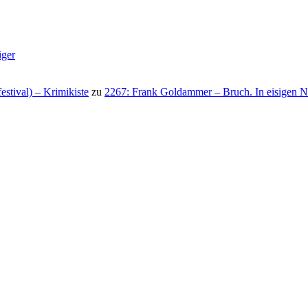
iger
stival) – Krimikiste
zu
2267: Frank Goldammer – Bruch. In eisigen N