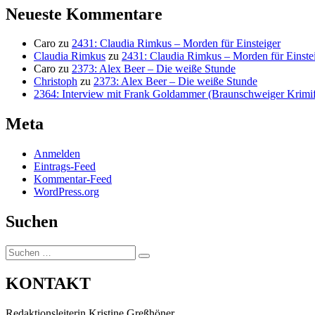
Neueste Kommentare
Caro
zu
2431: Claudia Rimkus – Morden für Einsteiger
Claudia Rimkus
zu
2431: Claudia Rimkus – Morden für Einste
Caro
zu
2373: Alex Beer – Die weiße Stunde
Christoph
zu
2373: Alex Beer – Die weiße Stunde
2364: Interview mit Frank Goldammer (Braunschweiger Krimife
Meta
Anmelden
Eintrags-Feed
Kommentar-Feed
WordPress.org
Suchen
Suchen
Suchen
nach:
KONTAKT
Redaktionsleiterin Kristine Greßhöner