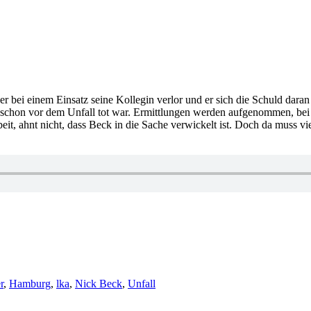
r bei einem Einsatz seine Kollegin verlor und er sich die Schuld daran
rau schon vor dem Unfall tot war. Ermittlungen werden aufgenommen, be
beit, ahnt nicht, dass Beck in die Sache verwickelt ist. Doch da muss v
r
,
Hamburg
,
lka
,
Nick Beck
,
Unfall