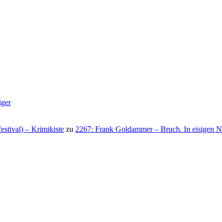
iger
stival) – Krimikiste
zu
2267: Frank Goldammer – Bruch. In eisigen N