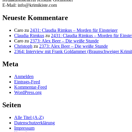
E-Mail: info@krimikiste.com
Neueste Kommentare
Caro
zu
2431: Claudia Rimkus – Morden für Einsteiger
Claudia Rimkus
zu
2431: Claudia Rimkus – Morden für Einste
Caro
zu
2373: Alex Beer – Die weiße Stunde
Christoph
zu
2373: Alex Beer – Die weiße Stunde
2364: Interview mit Frank Goldammer (Braunschweiger Krimife
Meta
Anmelden
Eintrags-Feed
Kommentar-Feed
WordPress.org
Seiten
Alle Titel (A-Z)
Datenschutzerklärung
Impressum