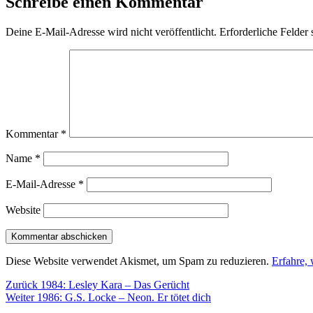
Schreibe einen Kommentar
Deine E-Mail-Adresse wird nicht veröffentlicht.
Erforderliche Felder 
Kommentar
*
Name
*
E-Mail-Adresse
*
Website
Diese Website verwendet Akismet, um Spam zu reduzieren.
Erfahre,
Beitragsnavigation
Vorheriger
Zurück
1984: Lesley Kara – Das Gerücht
Nächster
Beitrag:
Weiter
1986: G.S. Locke – Neon. Er tötet dich
Beitrag: