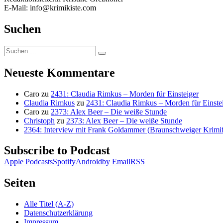
E-Mail: info@krimikiste.com
Suchen
Suchen
Suchen
nach:
Neueste Kommentare
Caro
zu
2431: Claudia Rimkus – Morden für Einsteiger
Claudia Rimkus
zu
2431: Claudia Rimkus – Morden für Einste
Caro
zu
2373: Alex Beer – Die weiße Stunde
Christoph
zu
2373: Alex Beer – Die weiße Stunde
2364: Interview mit Frank Goldammer (Braunschweiger Krimife
Subscribe to Podcast
Apple Podcasts
Spotify
Android
by Email
RSS
Seiten
Alle Titel (A-Z)
Datenschutzerklärung
Impressum