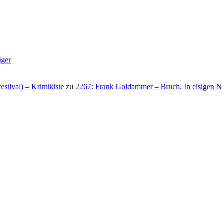
iger
stival) – Krimikiste
zu
2267: Frank Goldammer – Bruch. In eisigen N