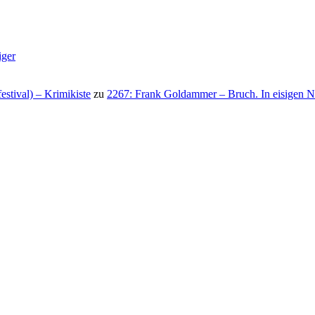
iger
stival) – Krimikiste
zu
2267: Frank Goldammer – Bruch. In eisigen N