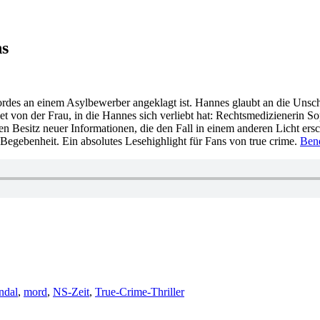
ns
 Mordes an einem Asylbewerber angeklagt ist. Hannes glaubt an die Uns
 von der Frau, in die Hannes sich verliebt hat: Rechtsmedizienerin So
 Besitz neuer Informationen, die den Fall in einem anderen Licht ersch
 Begebenheit. Ein absolutes Lesehighlight für Fans von true crime.
Ben
ndal
,
mord
,
NS-Zeit
,
True-Crime-Thriller