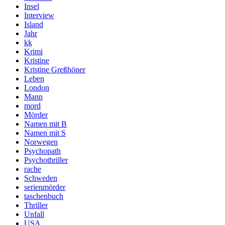
Insel
Interview
Island
Jahr
kk
Krimi
Kristine
Kristine Greßhöner
Leben
London
Mann
mord
Mörder
Namen mit B
Namen mit S
Norwegen
Psychopath
Psychothriller
rache
Schweden
serienmörder
taschenbuch
Thriller
Unfall
USA