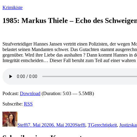
Zum
Krimikiste
Inhalt
springen
1985: Markus Thiele – Echo des Schweige
Strafverteidiger Hannes Jansen vertritt einen Polizisten, der wegen
belastet seinen Mandanten schwer. Das Gutachten stammt ausgerechnet
gegenüber. Wird ihre Liebe das aushalten ? Dann kommt Hannes in den
Integrität entscheiden… Dieser Fall beruht zum Teil auf einer wahren
Podcast:
Download
(Duration: 5:03 — 5.5MB)
Subscribe:
RSS
Autor
Veröffentlicht
Kategorien
Schlagwörter
am
Steffi
7. Mai 2020
6. Mai 2020
Steffi
,
T
Gerechtigkeit
,
Justizska