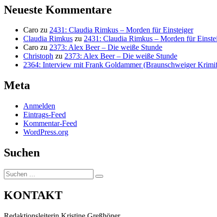
Neueste Kommentare
Caro
zu
2431: Claudia Rimkus – Morden für Einsteiger
Claudia Rimkus
zu
2431: Claudia Rimkus – Morden für Einste
Caro
zu
2373: Alex Beer – Die weiße Stunde
Christoph
zu
2373: Alex Beer – Die weiße Stunde
2364: Interview mit Frank Goldammer (Braunschweiger Krimife
Meta
Anmelden
Eintrags-Feed
Kommentar-Feed
WordPress.org
Suchen
Suchen
Suchen
nach:
KONTAKT
Redaktionsleiterin Kristine Greßhöner