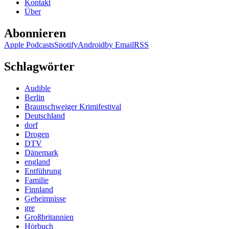
Kontakt
Über
Abonnieren
Apple Podcasts
Spotify
Android
by Email
RSS
Schlagwörter
Audible
Berlin
Braunschweiger Krimifestival
Deutschland
dorf
Drogen
DTV
Dänemark
england
Entführung
Familie
Finnland
Geheimnisse
gre
Großbritannien
Hörbuch