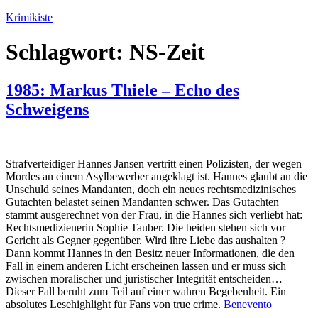
Zum
Krimikiste
Inhalt
springen
Schlagwort:
NS-Zeit
1985: Markus Thiele – Echo des
Schweigens
Strafverteidiger Hannes Jansen vertritt einen Polizisten, der wegen
Mordes an einem Asylbewerber angeklagt ist. Hannes glaubt an die
Unschuld seines Mandanten, doch ein neues rechtsmedizinisches
Gutachten belastet seinen Mandanten schwer. Das Gutachten
stammt ausgerechnet von der Frau, in die Hannes sich verliebt hat:
Rechtsmedizienerin Sophie Tauber. Die beiden stehen sich vor
Gericht als Gegner gegenüber. Wird ihre Liebe das aushalten ?
Dann kommt Hannes in den Besitz neuer Informationen, die den
Fall in einem anderen Licht erscheinen lassen und er muss sich
zwischen moralischer und juristischer Integrität entscheiden…
Dieser Fall beruht zum Teil auf einer wahren Begebenheit. Ein
absolutes Lesehighlight für Fans von true crime.
Benevento