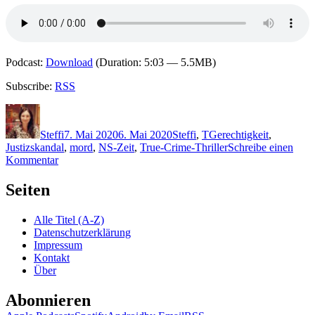
Podcast:
Download
(Duration: 5:03 — 5.5MB)
Subscribe:
RSS
Autor
Veröffentlicht
Kategorien
Schlagwörter
am
Steffi
7. Mai 2020
6. Mai 2020
Steffi
,
T
Gerechtigkeit
,
Justizskandal
,
mord
,
NS-Zeit
,
True-Crime-Thriller
Schreibe einen
zu
Kommentar
1985:
Markus
Seiten
Thiele
–
Alle Titel (A-Z)
Echo
Datenschutzerklärung
des
Impressum
Schweigens
Kontakt
Über
Abonnieren