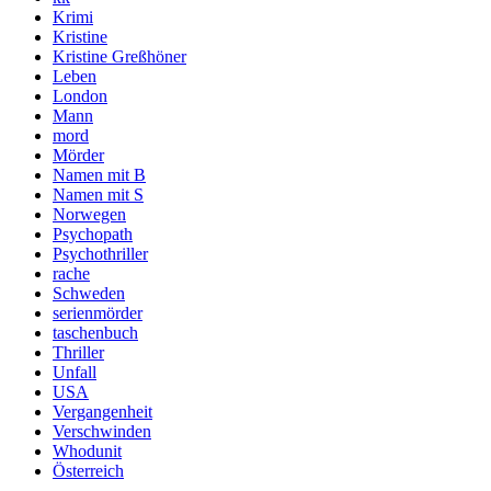
Krimi
Kristine
Kristine Greßhöner
Leben
London
Mann
mord
Mörder
Namen mit B
Namen mit S
Norwegen
Psychopath
Psychothriller
rache
Schweden
serienmörder
taschenbuch
Thriller
Unfall
USA
Vergangenheit
Verschwinden
Whodunit
Österreich