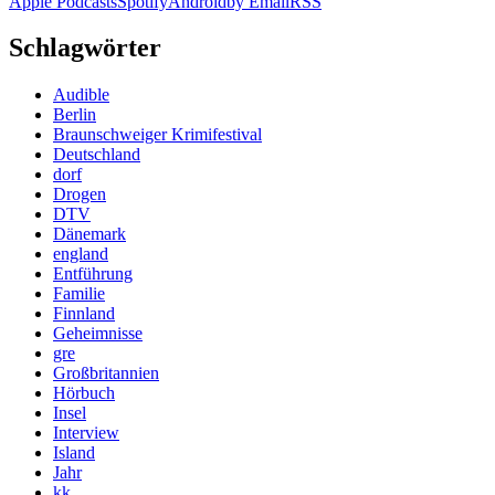
Apple Podcasts
Spotify
Android
by Email
RSS
Schlagwörter
Audible
Berlin
Braunschweiger Krimifestival
Deutschland
dorf
Drogen
DTV
Dänemark
england
Entführung
Familie
Finnland
Geheimnisse
gre
Großbritannien
Hörbuch
Insel
Interview
Island
Jahr
kk